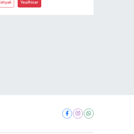
ahyali
Yeşilhisar