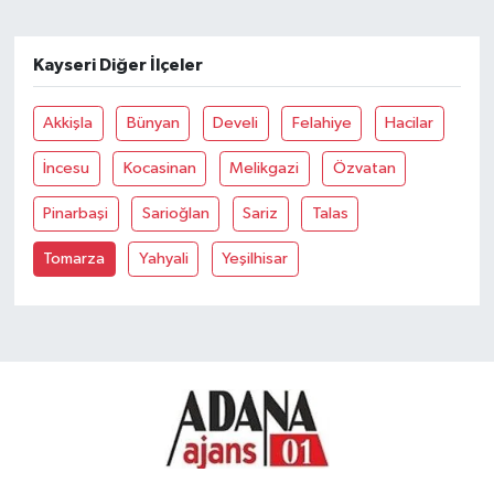
Kayseri Diğer İlçeler
Akkişla
Bünyan
Develi
Felahiye
Hacilar
İncesu
Kocasinan
Melikgazi
Özvatan
Pinarbaşi
Sarioğlan
Sariz
Talas
Tomarza
Yahyali
Yeşilhisar