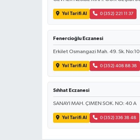
Yol Tarifi Al
0 (352) 221 11 37
Fenercioğlu Eczanesi
Erkilet Osmangazi Mah. 49. Sk. No:10 
Yol Tarifi Al
0 (352) 408 88 38
Sıhhat Eczanesi
SANAYI MAH. ÇIMEN SOK. NO: 40 A
Yol Tarifi Al
0 (352) 336 38 48