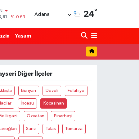
°
IN
24
Adana
5,61
%-0.63
R
04
%0
azin
Yaşam
06
%-0.08
İN
43
%0
ALTIN
40
%0.45
ayseri Diğer İlçeler
00
%70
kkişla
Bünyan
Develi
Felahiye
acilar
İncesu
Kocasinan
elikgazi
Özvatan
Pinarbaşi
arioğlan
Sariz
Talas
Tomarza