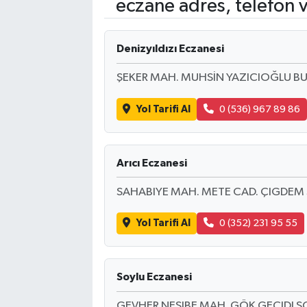
eczane adres, telefon 
Kadın
Denizyıldızı Eczanesi
Magazin
ŞEKER MAH. MUHSİN YAZICIOĞLU BU
Yaşam
Yol Tarifi Al
0 (536) 967 89 86
Arıcı Eczanesi
SAHABIYE MAH. METE CAD. ÇIGDEM 
Yol Tarifi Al
0 (352) 231 95 55
Soylu Eczanesi
GEVHER NESIBE MAH. GÖK GEÇIDI SO