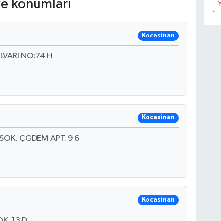
ve konumları
Y
Kocasinan
LVARI NO:74 H
Kocasinan
SOK. ÇGDEM APT. 9 6
Kocasinan
K. 13 D