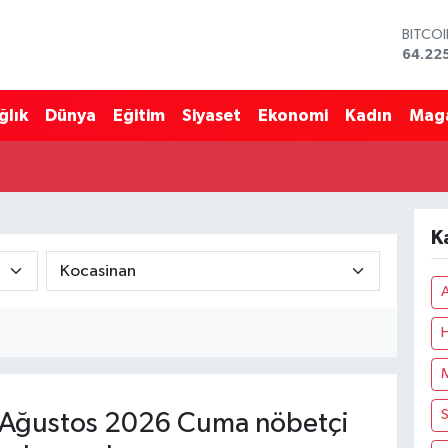
BITCO
64.22
DOLA
47,67
ğlık
Dünya
Eğitim
Siyaset
Ekonomi
Kadın
Mag
EURO
55,04
STERL
64,21
GRAM 
6510.
K
BİST1
13.799
A
H
M
S
Ağustos 2026 Cuma nöbetçi