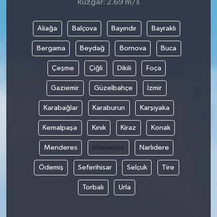
Rüzgar: 2.69 m/s
Aliağa
Balçova
Bayındır
Bayraklı
Bergama
Beydağ
Bornova
Buca
Çeşme
Çiğli
Dikili
Foça
Gaziemir
Güzelbahçe
İzmir
Karabağlar
Karaburun
Karşıyaka
Kemalpaşa
Kınık
Kiraz
Konak
Menderes
Menemen
Narlıdere
Ödemiş
Seferihisar
Selçuk
Tire
Torbalı
Urla