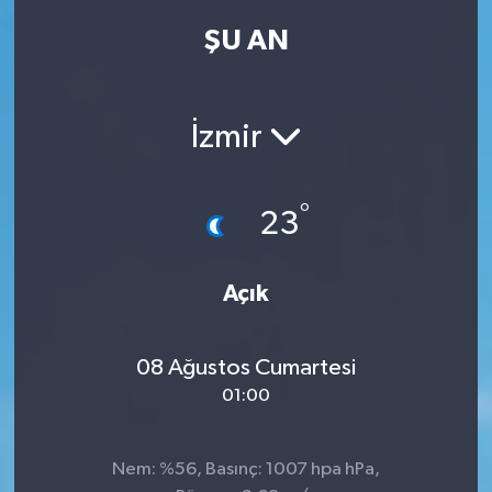
ŞU AN
Kadın
Magazin
İzmir
Yaşam
°
23
Açık
08 Ağustos Cumartesi
01:00
Nem: %56, Basınç: 1007 hpa hPa,