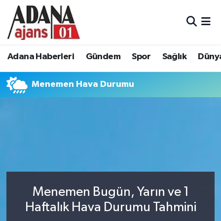
Adana Haberleri
Adana Nöbetçi Eczaneler
Adana Haberleri
Gündem
Spor
Sağlık
Düny
Gündem
Adana Hava Durumu
Menemen Hava Durumu
Spor
Adana Namaz Vakitleri
Sağlık
Adana Trafik Yoğunluk Haritası
Dünya
Süper Lig Puan Durumu ve Fikstür
Eğitim
Tüm Manşetler
Siyaset
Son Dakika Haberleri
Menemen Bugün, Yarın ve 1
Haftalık Hava Durumu Tahmini
Ekonomi
Haber Arşivi