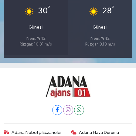
°
°
30
28
Güneşli
Güneşli
Nem: %42
Nem: %42
Rüzgar: 10.81 m/s
Rüzgar: 9.19 m/s
Adana Nöbetçi Eczaneler
Adana Hava Durumu