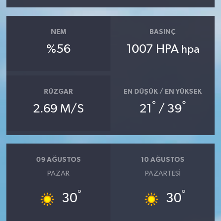
NEM
BASINÇ
%56
1007 HPA
hpa
RÜZGAR
EN DÜŞÜK / EN YÜKSEK
°
°
2.69 M/S
21
/ 39
09 AĞUSTOS
10 AĞUSTOS
PAZAR
PAZARTESI
°
°
30
30