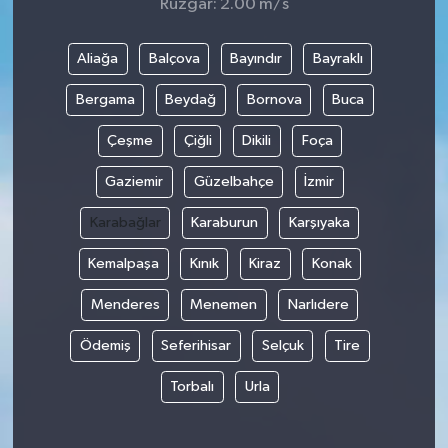
Rüzgar: 2.00 m/s
Aliağa
Balçova
Bayındır
Bayraklı
Bergama
Beydağ
Bornova
Buca
Çeşme
Çiğli
Dikili
Foça
Gaziemir
Güzelbahçe
İzmir
Karabağlar
Karaburun
Karşıyaka
Kemalpaşa
Kınık
Kiraz
Konak
Menderes
Menemen
Narlıdere
Ödemiş
Seferihisar
Selçuk
Tire
Torbalı
Urla