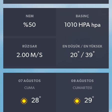
NEM
BASINÇ
%50
1010 HPA
hpa
RÜZGAR
EN DÜŞÜK / EN YÜKSEK
°
°
2.00 M/S
20
/ 39
07 AĞUSTOS
08 AĞUSTOS
CUMA
CUMARTESI
°
°
28
29