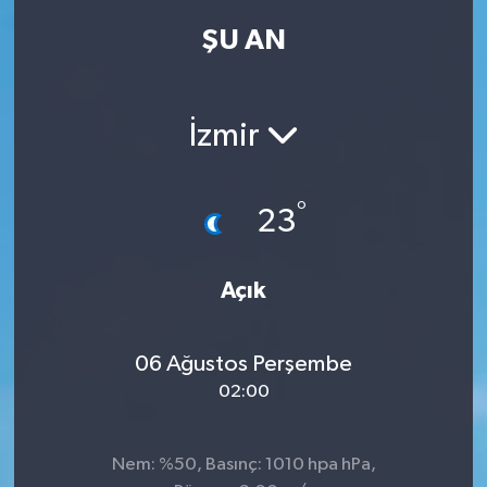
ŞU AN
Kadın
Magazin
İzmir
Yaşam
°
23
Açık
06 Ağustos Perşembe
02:00
Nem: %50, Basınç: 1010 hpa hPa,