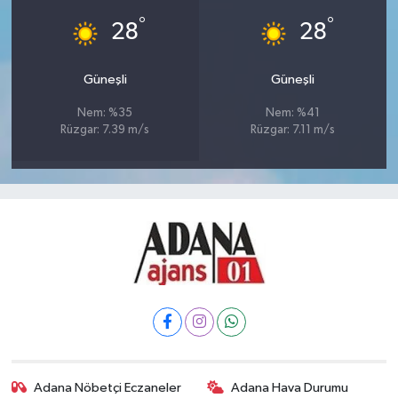
°
°
28
28
Güneşli
Güneşli
Nem: %35
Nem: %41
Rüzgar: 7.39 m/s
Rüzgar: 7.11 m/s
Adana Nöbetçi Eczaneler
Adana Hava Durumu