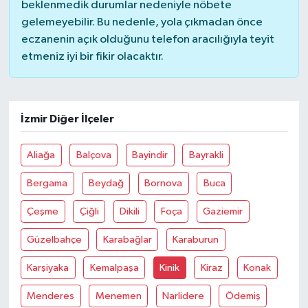
beklenmedik durumlar nedeniyle nöbete
gelemeyebilir. Bu nedenle, yola çıkmadan önce
eczanenin açık olduğunu telefon aracılığıyla teyit
etmeniz iyi bir fikir olacaktır.
İzmir Diğer İlçeler
Aliağa
Balçova
Bayindir
Bayrakli
Bergama
Beydağ
Bornova
Buca
Çeşme
Çiğli
Dikili
Foça
Gaziemir
Güzelbahçe
Karabağlar
Karaburun
Karşiyaka
Kemalpaşa
Kinik
Kiraz
Konak
Menderes
Menemen
Narlidere
Ödemiş