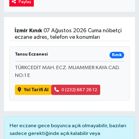
Paylaş
Kadın
Magazin
İzmir
Kınık
07 Ağustos 2026 Cuma nöbetçi
eczane adres, telefon ve konumları
Yaşam
Tansu Eczanesi
Kınık
TÜRKCEDİT MAH. ECZ. MUAMMER KAYA CAD.
NO:1 E
Yol Tarifi Al
0 (232) 687 26 12
Her eczane gece boyunca açık olmayabilir, bazıları
sadece gerektiğinde açık kalabilir veya