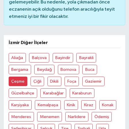
gelemeyebilir. Bu nedenle, yola çıkmadan önce
eczanenin açık olduğunu telefon aracılığıyla teyit
etmeniz iyi bir fikir olacaktır.
İzmir Diğer İlçeler
Aliağa
Balçova
Bayindir
Bayrakli
Bergama
Beydağ
Bornova
Buca
Çeşme
Çiğli
Dikili
Foça
Gaziemir
Güzelbahçe
Karabağlar
Karaburun
Karşiyaka
Kemalpaşa
Kinik
Kiraz
Konak
Menderes
Menemen
Narlidere
Ödemiş
Seferihisar
Selçuk
Tire
Torbali
Urla