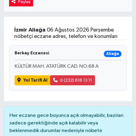
Paylaş
Kadın
Magazin
İzmir
Aliağa
06 Ağustos 2026 Perşembe
nöbetçi eczane adres, telefon ve konumları
Yaşam
Berkay Eczanesi
Aliağa
KÜLTÜR MAH. ATATÜRK CAD. NO:68 A
Yol Tarifi Al
0 (232) 616 13 11
Her eczane gece boyunca açık olmayabilir, bazıları
sadece gerektiğinde açık kalabilir veya
beklenmedik durumlar nedeniyle nöbete