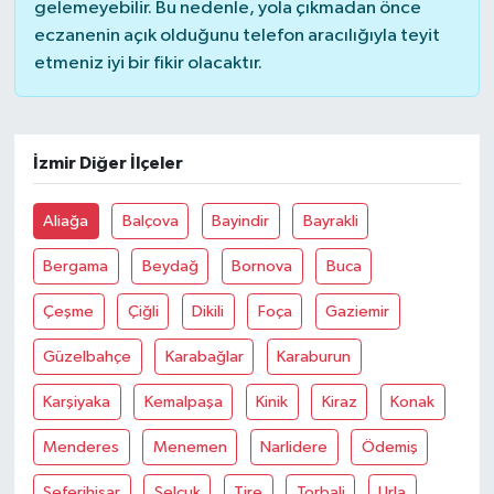
gelemeyebilir. Bu nedenle, yola çıkmadan önce
eczanenin açık olduğunu telefon aracılığıyla teyit
etmeniz iyi bir fikir olacaktır.
İzmir Diğer İlçeler
Aliağa
Balçova
Bayindir
Bayrakli
Bergama
Beydağ
Bornova
Buca
Çeşme
Çiğli
Dikili
Foça
Gaziemir
Güzelbahçe
Karabağlar
Karaburun
Karşiyaka
Kemalpaşa
Kinik
Kiraz
Konak
Menderes
Menemen
Narlidere
Ödemiş
Seferihisar
Selçuk
Tire
Torbali
Urla