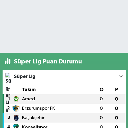
Süper Lig Puan Durumu
Süper Lig
#
Takım
O
P
1
Amed
0
0
2
Erzurumspor FK
0
0
3
Başakşehir
0
0
4
Kocaelispor
0
0