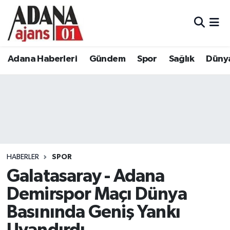
Adana Haberleri
Adana Nöbetçi Eczaneler
Adana Haberleri
Gündem
Spor
Sağlık
Düny
Gündem
Adana Hava Durumu
Spor
Adana Namaz Vakitleri
Sağlık
Adana Trafik Yoğunluk Haritası
Dünya
Süper Lig Puan Durumu ve Fikstür
HABERLER
SPOR
Eğitim
Tüm Manşetler
Galatasaray - Adana
Demirspor Maçı Dünya
Siyaset
Son Dakika Haberleri
Basınında Geniş Yankı
Ekonomi
Haber Arşivi