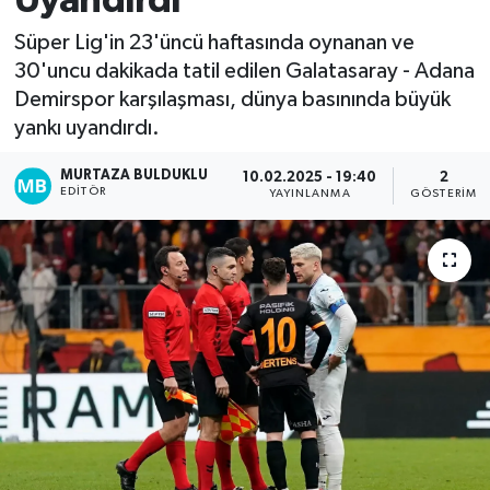
Uyandırdı
Kadın
Süper Lig'in 23'üncü haftasında oynanan ve
30'uncu dakikada tatil edilen Galatasaray - Adana
Magazin
Demirspor karşılaşması, dünya basınında büyük
yankı uyandırdı.
Yaşam
MURTAZA BULDUKLU
10.02.2025 - 19:40
2
EDITÖR
YAYINLANMA
GÖSTERIM