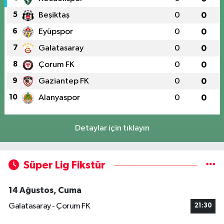
5
Beşiktaş
0
0
6
Eyüpspor
0
0
7
Galatasaray
0
0
8
Çorum FK
0
0
9
Gaziantep FK
0
0
10
Alanyaspor
0
0
Detaylar için tıklayın
Süper Lig Fikstür
14 Ağustos, Cuma
Galatasaray - Çorum FK
21:30