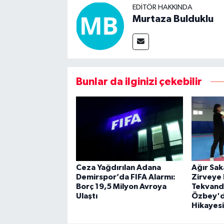
EDITÖR HAKKINDA
Murtaza Bulduklu
Bunlar da ilginizi çekebilir
Ceza Yağdırılan Adana
Ağır Sak
Demirspor’da FIFA Alarmı:
Zirveye 
Borç 19,5 Milyon Avroya
Tekvand
Ulaştı
Özbey'd
Hikayesi