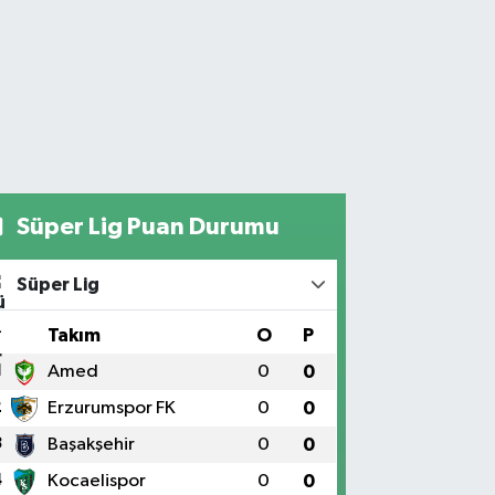
Süper Lig Puan Durumu
Süper Lig
#
Takım
O
P
1
Amed
0
0
2
Erzurumspor FK
0
0
3
Başakşehir
0
0
4
Kocaelispor
0
0