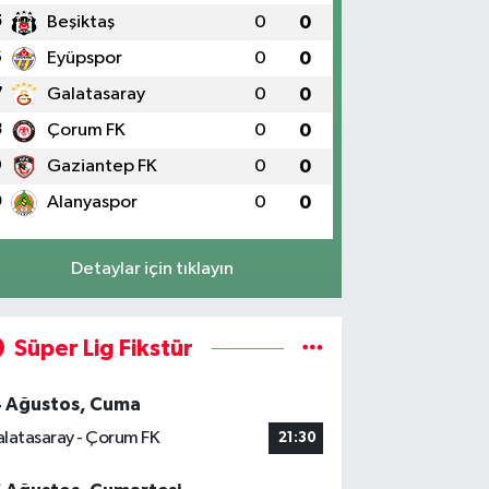
5
Beşiktaş
0
0
6
Eyüpspor
0
0
7
Galatasaray
0
0
8
Çorum FK
0
0
9
Gaziantep FK
0
0
0
Alanyaspor
0
0
Detaylar için tıklayın
Süper Lig Fikstür
4 Ağustos, Cuma
latasaray - Çorum FK
21:30