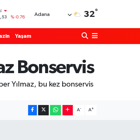
IN
°
32
,53
%-0.76
Adana
69
%0.17
azin
Yaşam
65
%0.01
N
7
%0.02
ALTIN
maz Bonservis
1
%1.44
0
%64
per Yılmaz, bu kez bonservis
-
+
A
A