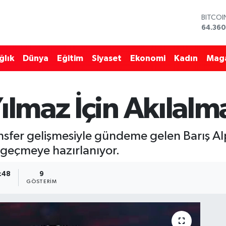
BITCO
64.360
DOLAR
47,70
EURO
ğlık
Dünya
Eğitim
Siyaset
Ekonomi
Kadın
Mag
55,02
STERLİ
64,189
GRAM 
Yılmaz İçin Akılal
6574.8
BİST10
13.887
ansfer gelişmesiyle gündeme gelen Barış Al
e geçmeye hazırlanıyor.
9:48
9
GÖSTERIM