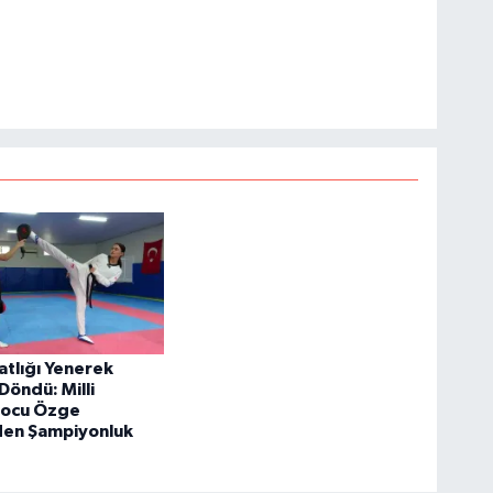
atlığı Yenerek
Döndü: Milli
ocu Özge
en Şampiyonluk