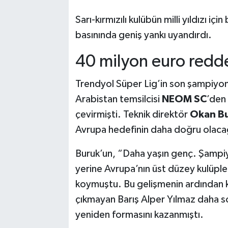
Sarı-kırmızılı kulübün milli yıldızı i
basınında geniş yankı uyandırdı.
40 milyon euro redde
Trendyol Süper Lig’in son şampiyo
Arabistan temsilcisi
NEOM SC
’den 
çevirmişti. Teknik direktör
Okan B
Avrupa hedefinin daha doğru olacağ
Buruk’un, “Daha yaşın genç. Şampiy
yerine Avrupa’nın üst düzey kulüpler
koymuştu. Bu gelişmenin ardından kı
çıkmayan Barış Alper Yılmaz daha 
yeniden formasını kazanmıştı.