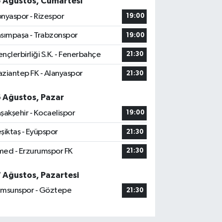
5 Ağustos, Cumartesi
nyaspor - Rizespor
19:00
sımpaşa - Trabzonspor
19:00
nçlerbirliği S.K. - Fenerbahçe
21:30
ziantep FK - Alanyaspor
21:30
6 Ağustos, Pazar
şakşehir - Kocaelispor
19:00
şiktaş - Eyüpspor
21:30
ed - Erzurumspor FK
21:30
7 Ağustos, Pazartesi
msunspor - Göztepe
21:30