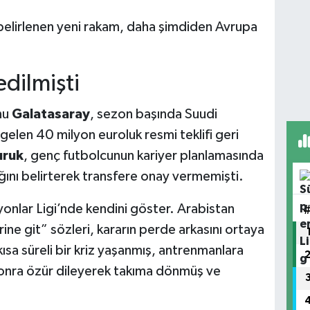
çin belirlenen yeni rakam, daha şimdiden Avrupa
dilmişti
nu
Galatasaray
, sezon başında Suudi
gelen 40 milyon euroluk resmi teklifi geri
uruk
, genç futbolcunun kariyer planlamasında
ını belirterek transfere onay vermemişti.
onlar Ligi’nde kendini göster. Arabistan
ine git” sözleri, kararın perde arkasını ortaya
sa süreli bir kriz yaşanmış, antrenmanlara
sonra özür dileyerek takıma dönmüş ve