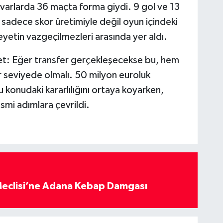
varlarda 36 maçta forma giydi. 9 gol ve 13
u, sadece skor üretimiyle değil oyun içindeki
eyetin vazgeçilmezleri arasında yer aldı.
et: Eğer transfer gerçekleşecekse bu, hem
r seviyede olmalı. 50 milyon euroluk
bu konudaki kararlılığını ortaya koyarken,
mi adımlara çevrildi.
eclisi’ne Adana Kebap Damgası