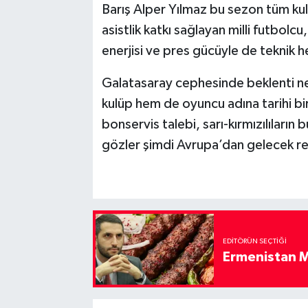
Barış Alper Yılmaz bu sezon tüm kul
asistlik katkı sağlayan milli futbolc
enerjisi ve pres gücüyle de teknik h
Galatasaray cephesinde beklenti n
kulüp hem de oyuncu adına tarihi bi
bonservis talebi, sarı-kırmızılıların 
gözler şimdi Avrupa’dan gelecek res
EDITÖRÜN SEÇTIĞI
Ermenistan M