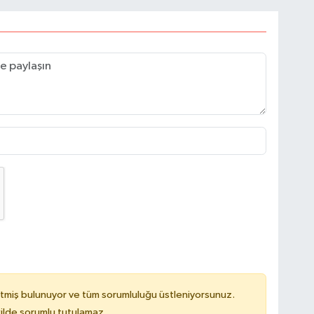
tmiş bulunuyor ve tüm sorumluluğu üstleniyorsunuz.
ilde sorumlu tutulamaz.