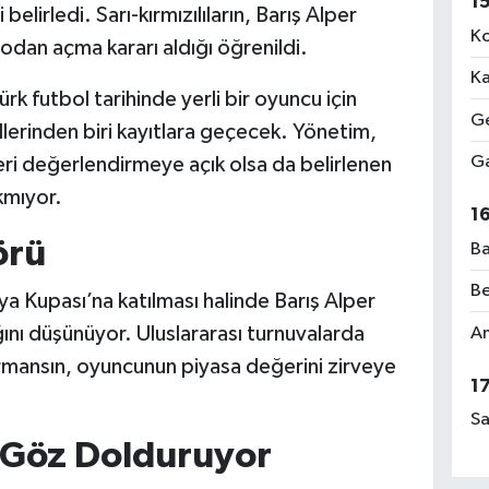
1
belirledi. Sarı-kırmızılıların, Barış Alper
Ko
odan açma kararı aldığı öğrenildi.
Ka
k futbol tarihinde yerli bir oyuncu için
Ge
erinden biri kayıtlara geçecek. Yönetim,
Ga
eri değerlendirmeye açık olsa da belirlenen
kmıyor.
1
örü
Ba
Be
ya Kupası’na katılması halinde Barış Alper
ını düşünüyor. Uluslararası turnuvalarda
Am
ormansın, oyuncunun piyasa değerini zirveye
1
Sa
 Göz Dolduruyor