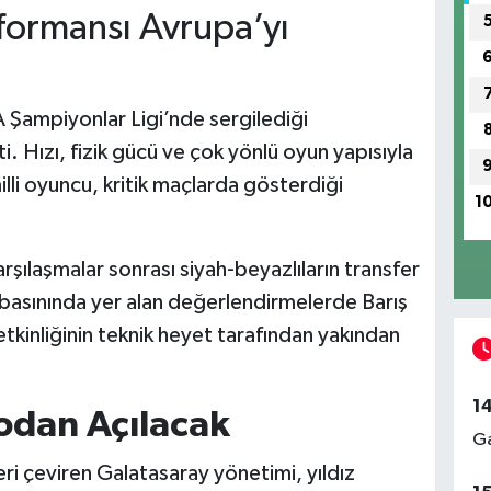
formansı Avrupa’yı
A Şampiyonlar Ligi’nde sergilediği
i. Hızı, fizik gücü ve çok yönlü oyun yapısıyla
illi oyuncu, kritik maçlarda gösterdiği
1
rşılaşmalar sonrası siyah-beyazlıların transfer
an basınında yer alan değerlendirmelerde Barış
etkinliğinin teknik heyet tarafından yakından
1
odan Açılacak
Ga
i çeviren Galatasaray yönetimi, yıldız