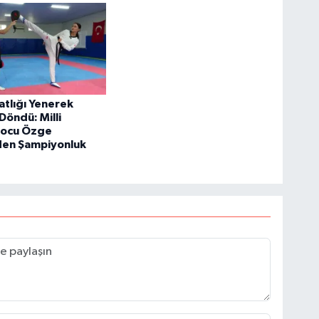
atlığı Yenerek
Döndü: Milli
ocu Özge
en Şampiyonluk