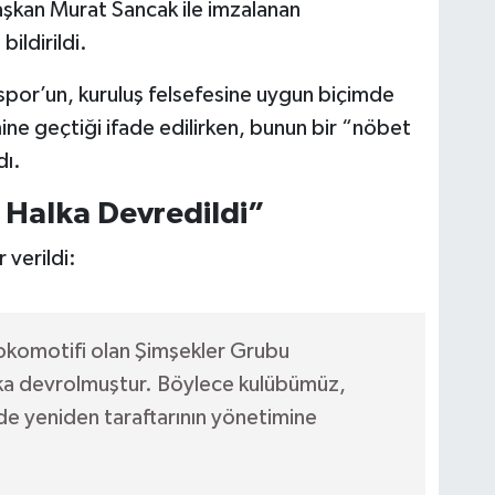
başkan Murat Sancak ile imzalanan
ildirildi.
spor’un, kuruluş felsefesine uygun biçimde
ine geçtiği ifade edilirken, bunun bir “nöbet
dı.
n Halka Devredildi”
 verildi:
okomotifi olan Şimşekler Grubu
alka devrolmuştur. Böylece kulübümüz,
mde yeniden taraftarının yönetimine