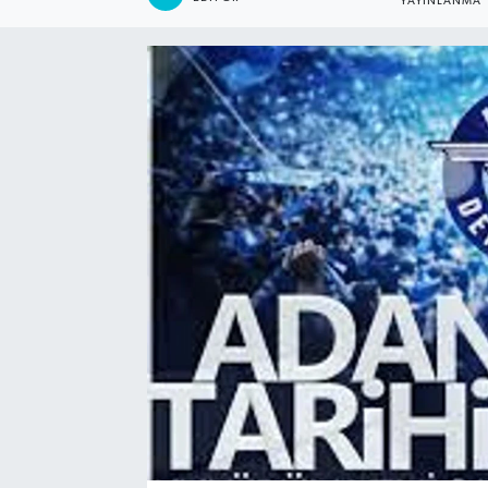
YAYINLANMA
Kadın
Magazin
Yaşam