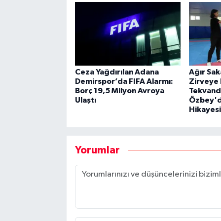
Ceza Yağdırılan Adana
Ağır Sak
Demirspor’da FIFA Alarmı:
Zirveye 
Borç 19,5 Milyon Avroya
Tekvand
Ulaştı
Özbey'd
Hikayesi
Yorumlar