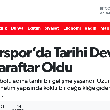
64.64
DOLA
47,6
EURO
55,0
ğlık
Dünya
Eğitim
Siyaset
Ekonomi
Kadın
Mag
STERL
64,2
GRAM
6500
spor’da Tarihi De
BİST1
13.79
Taraftar Oldu
lu adına tarihi bir gelişme yaşandı. Uzun
önetim yapısında köklü bir değişikliğe gid
i.
:51
14