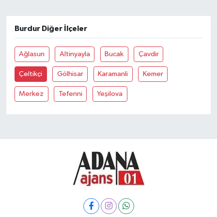
Burdur Diğer İlçeler
Ağlasun
Altinyayla
Bucak
Çavdir
Çeltikçi
Gölhisar
Karamanli
Kemer
Merkez
Tefenni
Yeşilova