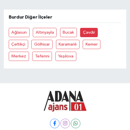
Burdur Diğer İlçeler
Ağlasun
Altinyayla
Bucak
Çavdir
Çeltikçi
Gölhisar
Karamanli
Kemer
Merkez
Tefenni
Yeşilova