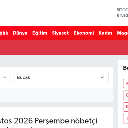
BITC
64.9
DOLA
47,5
ğlık
Dünya
Eğitim
Siyaset
Ekonomi
Kadın
Mag
EUR
55,0
STERL
64,15
GRAM
6527
B
BİST
13.70
Ç
K
T
tos 2026 Perşembe nöbetçi