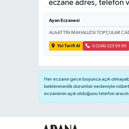
eczane adres, telefon 
Kadın
Ayan Eczanesi
Magazin
ALAATTİN MAHALLESİ TOPÇULAR CA
Yaşam
Yol Tarifi Al
0 (248) 325 95 95
Her eczane gece boyunca açık olmayabili
beklenmedik durumlar nedeniyle nöbete
eczanenin açık olduğunu telefon aracılığıy