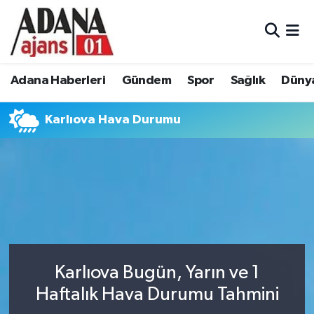
Adana Haberleri
Adana Nöbetçi Eczaneler
Adana Haberleri
Gündem
Spor
Sağlık
Düny
Gündem
Adana Hava Durumu
Karlıova Hava Durumu
Spor
Adana Namaz Vakitleri
Sağlık
Adana Trafik Yoğunluk Haritası
Dünya
Süper Lig Puan Durumu ve Fikstür
Eğitim
Tüm Manşetler
Siyaset
Son Dakika Haberleri
Karlıova Bugün, Yarın ve 1
Haftalık Hava Durumu Tahmini
Ekonomi
Haber Arşivi