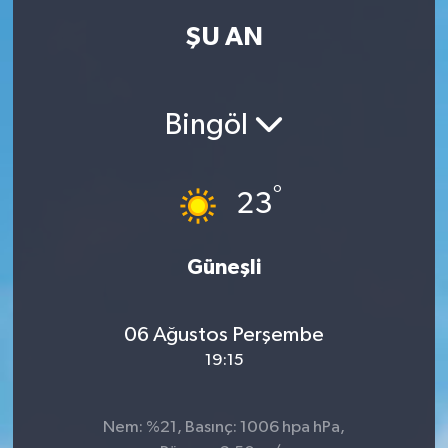
ŞU AN
Kadın
Magazin
Bingöl
Yaşam
°
23
Güneşli
06 Ağustos Perşembe
19:15
Nem: %21, Basınç: 1006 hpa hPa,