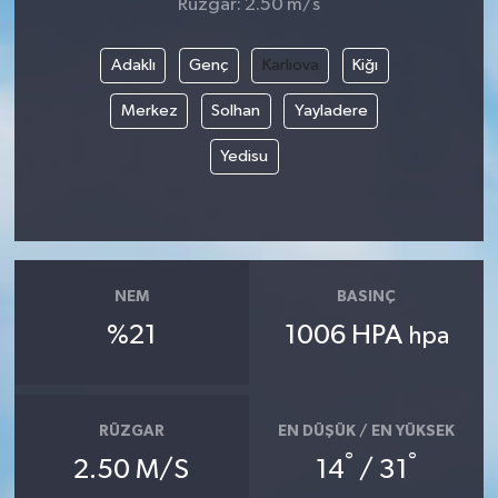
Rüzgar: 2.50 m/s
Adaklı
Genç
Karlıova
Kiğı
Merkez
Solhan
Yayladere
Yedisu
NEM
BASINÇ
%21
1006 HPA
hpa
RÜZGAR
EN DÜŞÜK / EN YÜKSEK
°
°
2.50 M/S
14
/ 31