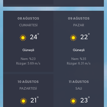
08 AĞUSTOS
09 AĞUSTOS
CUMARTESI
PAZAR
°
°
24
22
Güneşli
Güneşli
Nem: %23
Nem: %35
Rüzgar: 5.69 m/s
Rüzgar: 6.31 m/s
10 AĞUSTOS
11 AĞUSTOS
PAZARTESI
SALI
°
°
21
23