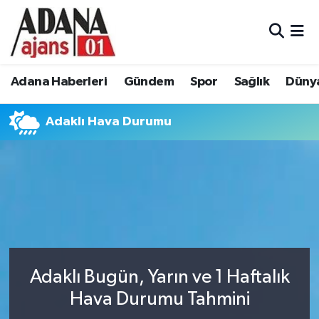
Adana Haberleri
Adana Nöbetçi Eczaneler
Adana Haberleri
Gündem
Spor
Sağlık
Düny
Gündem
Adana Hava Durumu
Adaklı Hava Durumu
Spor
Adana Namaz Vakitleri
Sağlık
Adana Trafik Yoğunluk Haritası
Dünya
Süper Lig Puan Durumu ve Fikstür
Eğitim
Tüm Manşetler
Siyaset
Son Dakika Haberleri
Adaklı Bugün, Yarın ve 1 Haftalık
Hava Durumu Tahmini
Ekonomi
Haber Arşivi