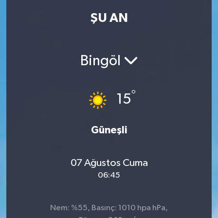
ŞU AN
Kadın
Magazin
Bingöl
Yaşam
°
15
Güneşli
07 Ağustos Cuma
06:45
Nem: %55, Basınç: 1010 hpa hPa,