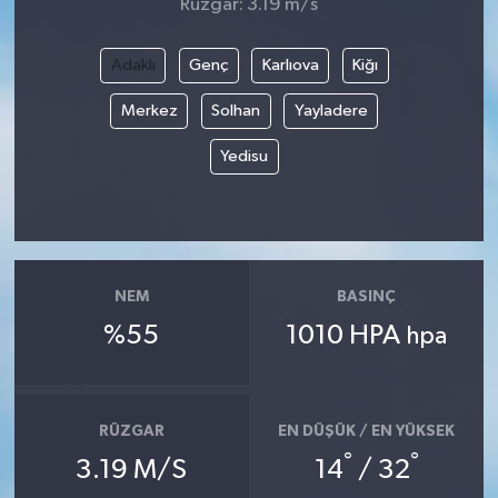
Rüzgar: 3.19 m/s
Adaklı
Genç
Karlıova
Kiğı
Merkez
Solhan
Yayladere
Yedisu
NEM
BASINÇ
%55
1010 HPA
hpa
RÜZGAR
EN DÜŞÜK / EN YÜKSEK
°
°
3.19 M/S
14
/ 32