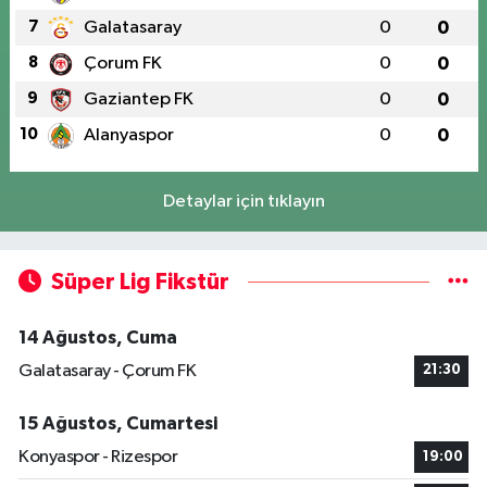
7
Galatasaray
0
0
8
Çorum FK
0
0
9
Gaziantep FK
0
0
10
Alanyaspor
0
0
Detaylar için tıklayın
Süper Lig Fikstür
14 Ağustos, Cuma
Galatasaray - Çorum FK
21:30
15 Ağustos, Cumartesi
Konyaspor - Rizespor
19:00