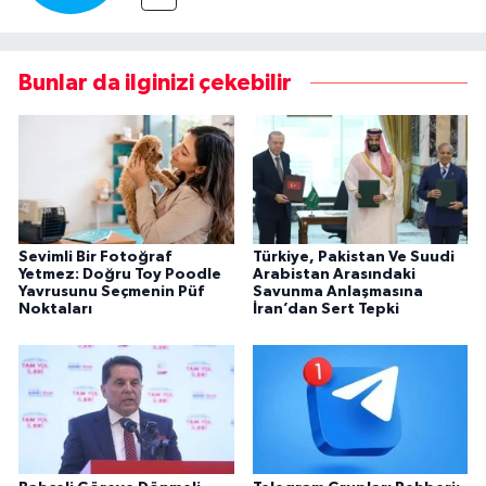
Bunlar da ilginizi çekebilir
Sevimli Bir Fotoğraf
Türkiye, Pakistan Ve Suudi
Yetmez: Doğru Toy Poodle
Arabistan Arasındaki
Yavrusunu Seçmenin Püf
Savunma Anlaşmasına
Noktaları
İran’dan Sert Tepki