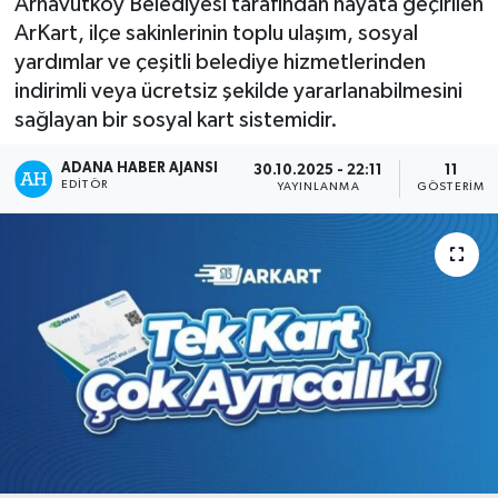
Arnavutköy Belediyesi tarafından hayata geçirilen
ArKart, ilçe sakinlerinin toplu ulaşım, sosyal
Kadın
yardımlar ve çeşitli belediye hizmetlerinden
indirimli veya ücretsiz şekilde yararlanabilmesini
Magazin
sağlayan bir sosyal kart sistemidir.
Yaşam
ADANA HABER AJANSI
30.10.2025 - 22:11
11
EDITÖR
YAYINLANMA
GÖSTERIM