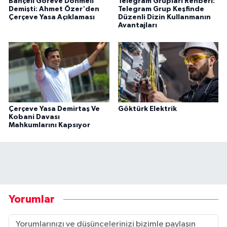
Bahçeli Göreve Dönmeli
Telegram Grupları Rehberi:
Demişti: Ahmet Özer'den
Telegram Grup Keşfinde
Çerçeve Yasa Açıklaması
Düzenli Dizin Kullanmanın
Avantajları
Çerçeve Yasa Demirtaş Ve
Göktürk Elektrik
Kobani Davası
Mahkumlarını Kapsıyor
Yorumlar