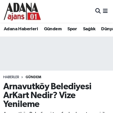
Adana Haberleri
Adana Nöbetçi Eczaneler
Adana Haberleri
Gündem
Spor
Sağlık
Düny
Gündem
Adana Hava Durumu
Spor
Adana Namaz Vakitleri
Sağlık
Adana Trafik Yoğunluk Haritası
Dünya
Süper Lig Puan Durumu ve Fikstür
HABERLER
GÜNDEM
Eğitim
Tüm Manşetler
Arnavutköy Belediyesi
ArKart Nedir? Vize
Siyaset
Son Dakika Haberleri
Yenileme
Ekonomi
Haber Arşivi