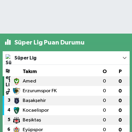
Süper Lig Puan Durumu
Süper Lig
#
Takım
O
P
1
Amed
0
0
2
Erzurumspor FK
0
0
3
Başakşehir
0
0
4
Kocaelispor
0
0
5
Beşiktaş
0
0
6
Eyüpspor
0
0