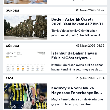
Güneydoğu ve Doğu Anadolu'da
rakamlar ülke ortalamasının belirgin
GÜNDEM
03 Nisan 2026 - 08:42
şekilde üzerinde seyrederken
Marmara ve Ege'de görece daha
Bedelli Askerlik Ücreti
düşük kalıyor.
2026: Yeni Rakam 417 Bin TL
Türkiye’de askerlik yükümlülerinin
yakından takip ettiği bedelli askerlik
ücretinde 2026 yılı için önemli
gelişmeler yaşanıyor.
GÜNDEM
03 Nisan 2026 - 08:35
İstanbul’da Bahar Havası
Etkisini Gösteriyor:
Sıcaklıklar Yükseliyor, Yağış
İstanbul’da Nisan ayıyla birlikte bahar
Geçişleri Devam Ediyor
havası kendini hissettirmeye başladı.
Meteorolojik verilere göre şehir
SPOR
23 Şubat 2026 - 23:34
genelinde sıcaklıklar...
Kadıköy’de Son Dakika
Heyecanı: Fenerbahçe ile
Kasımpaşa 1-1 Berabere
Maçta Fenerbahçe son dakikada öne
Kaldı
geçse de Kasımpaşa uzatma
dakikalarında gelen golle sahadan bir