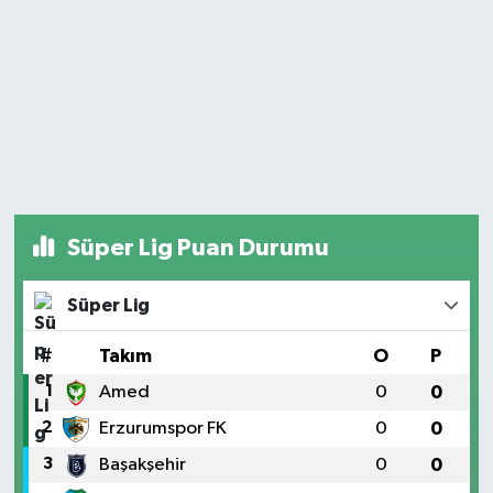
Süper Lig Puan Durumu
Süper Lig
#
Takım
O
P
1
Amed
0
0
2
Erzurumspor FK
0
0
3
Başakşehir
0
0