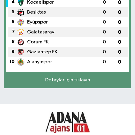
4
Kocaelispor
0
0
5
Beşiktaş
0
0
6
Eyüpspor
0
0
7
Galatasaray
0
0
8
Çorum FK
0
0
9
Gaziantep FK
0
0
10
Alanyaspor
0
0
Detaylar için tıklayın