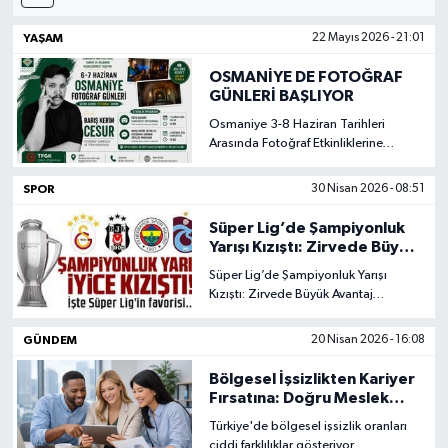
Kadın
YAŞAM
22 Mayıs 2026 - 21:01
OSMANİYE DE FOTOĞRAF
Magazin
GÜNLERİ BAŞLIYOR
Osmaniye 3-8 Haziran Tarihleri
Yaşam
Arasında Fotoğraf Etkinliklerine
Hazırlanıyor.
SPOR
30 Nisan 2026 - 08:51
Süper Lig’de Şampiyonluk
Yarışı Kızıştı: Zirvede Büyük
Avantaj
Süper Lig’de Şampiyonluk Yarışı
Kızıştı: Zirvede Büyük Avantaj
Galatasaray'ın bakalım son virajda
neler olacak
GÜNDEM
20 Nisan 2026 - 16:08
Bölgesel İşsizlikten Kariyer
Fırsatına: Doğru Meslek
Seçimi
Türkiye'de bölgesel işsizlik oranları
ciddi farklılıklar gösteriyor.