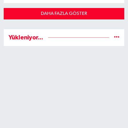
taşıma araçlarında kullanılan
elektronik bir ulaşım kartıdır.
DAHA FAZLA GÖSTER
Yükleniyor...