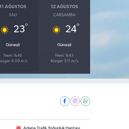
11 AĞUSTOS
12 AĞUSTOS
SALI
ÇARŞAMBA
°
°
23
24
Güneşli
Güneşli
Nem: %46
Nem: %43
üzgar: 6.00 m/s
Rüzgar: 5.11 m/s
Adana Trafik Yoğunluk Haritası