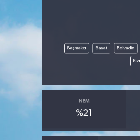
Kadın
Magazin
Yaşam
Başmakçı
Bayat
Bolvadin
Kız
NEM
%21