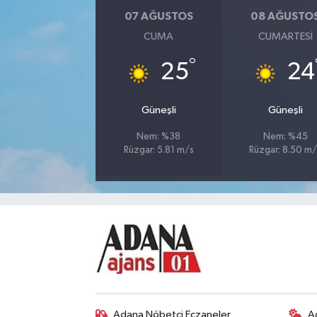
07 AĞUSTOS
08 AĞUSTO
CUMA
CUMARTESI
°
25
24
Güneşli
Güneşli
Nem: %38
Nem: %45
Rüzgar: 5.81 m/s
Rüzgar: 8.50 m/
Adana Nöbetçi Eczaneler
A