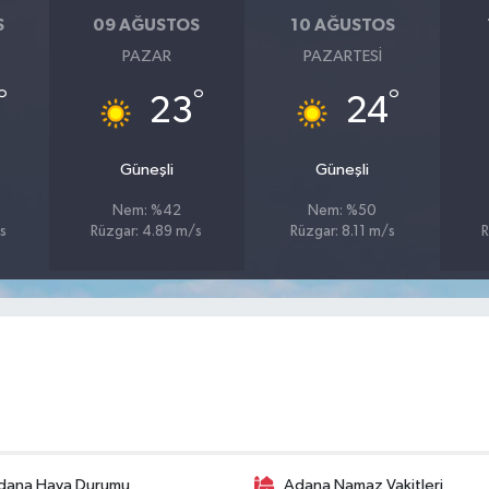
S
09 AĞUSTOS
10 AĞUSTOS
PAZAR
PAZARTESI
°
°
°
23
24
Güneşli
Güneşli
Nem: %42
Nem: %50
s
Rüzgar: 4.89 m/s
Rüzgar: 8.11 m/s
R
dana Hava Durumu
Adana Namaz Vakitleri