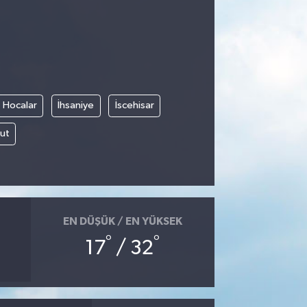
Hocalar
İhsaniye
İscehisar
ut
EN DÜŞÜK / EN YÜKSEK
°
°
17
/ 32