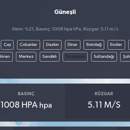
Güneşli
Nem: %21, Basınç: 1008 hpa hPa, Rüzgar: 5.11 m/s
Çay
Çobanlar
Dazkırı
Dinar
Emirdağ
Evciler
ılören
Merkez
Sandıklı
Sinanpaşa
Sultandağı
Şuh
BASINÇ
RÜZGAR
1008 HPA
5.11 M/S
hpa