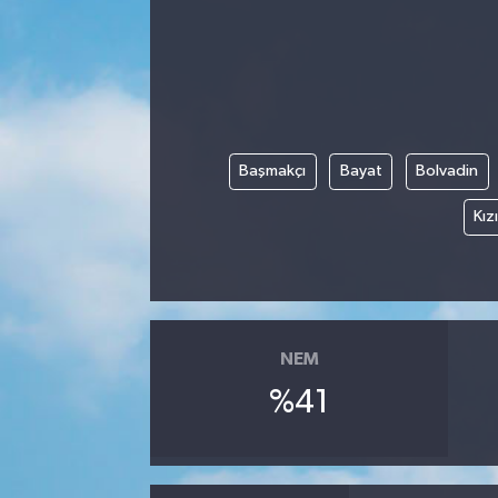
Kadın
Magazin
Yaşam
Başmakçı
Bayat
Bolvadin
Kız
NEM
%41