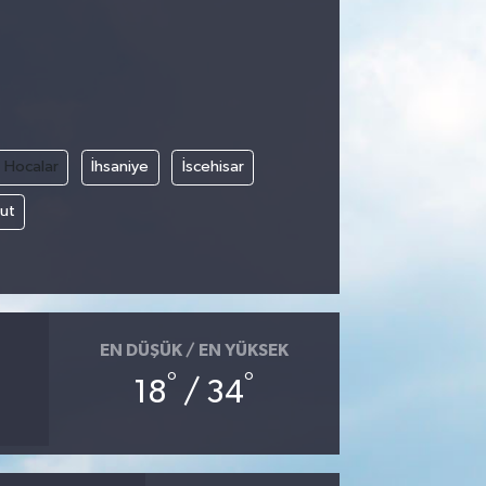
Hocalar
İhsaniye
İscehisar
ut
EN DÜŞÜK / EN YÜKSEK
°
°
18
/ 34