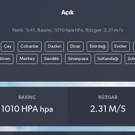
Açık
Nem: %41, Basınç: 1010 hpa hPa, Rüzgar: 2.31 m/s
Çay
Çobanlar
Dazkırı
Dinar
Emirdağ
Evciler
ılören
Merkez
Sandıklı
Sinanpaşa
Sultandağı
Şuh
BASINÇ
RÜZGAR
1010 HPA
2.31 M/S
hpa