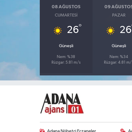
08 AĞUSTOS
09 AĞUSTO
CUMARTESI
PAZAR
°
26
26
Güneşli
Güneşli
Nem: %38
Nem: %34
Rüzgar: 5.81 m/s
Rüzgar: 4.81 m/
Adana Nöbetçi Eczaneler
A