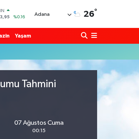
°
OIN
26
Adana
3,95
%0.16
R
704
%0
azin
Yaşam
406
%-0.08
İN
43
%0
 ALTIN
.87
%0.12
00
9
%70
urumu Tahmini
07 Ağustos Cuma
00:15