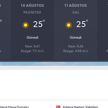
S
10 AĞUSTOS
11 AĞUSTOS
PAZARTESI
SALI
°
°
°
25
25
Güneşli
Güneşli
Nem: %41
Nem: %39
s
Rüzgar: 7.11 m/s
Rüzgar: 4.69 m/s
R
dana Hava Durumu
Adana Namaz Vakitleri