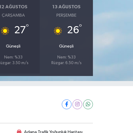
12 AĞUSTOS
13 AĞUSTOS
ÇARŞAMBA
PERŞEMBE
°
°
27
26
Güneşli
Güneşli
Nem: %33
Nem: %33
üzgar: 3.50 m/s
Rüzgar: 6.50 m/s
Adana Trafik Yoğunluk Haritası