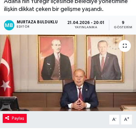
Adana’nın Yüreğir ilçesinde belediye yönetimine
ilişkin dikkat çeken bir gelişme yaşandı.
Kadın
MURTAZA BULDUKLU
21.04.2026 - 20:01
9
Magazin
EDITÖR
YAYINLANMA
GÖSTERIM
Yaşam
Paylaş
-
+
A
A