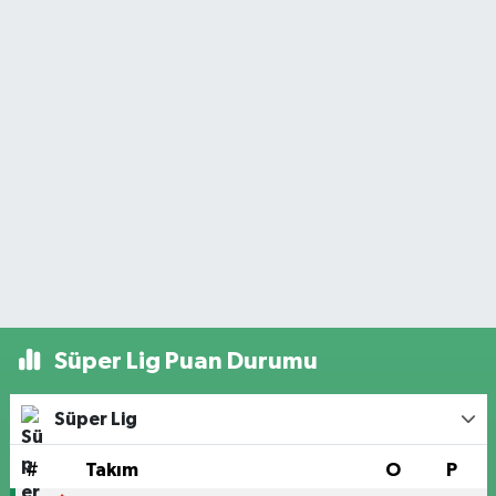
Süper Lig Puan Durumu
Süper Lig
#
Takım
O
P