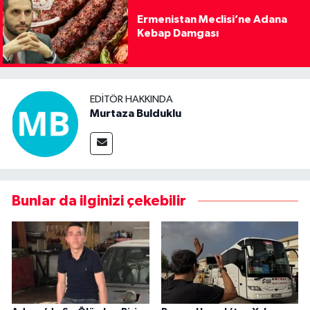
Ermenistan Meclisi’ne Adana
Kebap Damgası
EDITÖR HAKKINDA
Murtaza Bulduklu
Bunlar da ilginizi çekebilir