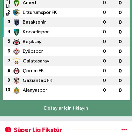
1
Amed
0
0
2
Erzurumspor FK
0
0
3
Başakşehir
0
0
4
Kocaelispor
0
0
5
Beşiktaş
0
0
6
Eyüpspor
0
0
7
Galatasaray
0
0
8
Çorum FK
0
0
9
Gaziantep FK
0
0
10
Alanyaspor
0
0
Detaylar için tıklayın
Süper Lig Fikstür