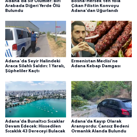
Adana’da Sır Ölümler: Biri
Bosna-Hersek’ten Yola
Arabada Diğeri Yerde Ölü
Çıkan Filistin Konvoyu
Bulundu
Adana’dan Uğurlandı
Adana'da Seyir Halindeki
Ermenistan Meclisi’ne
Araca Silahlı Saldırı: 1 Yaralı,
Adana Kebap Damgası
Şüpheliler Kaçtı
Adana’da Bunaltıcı Sıcaklar
Adana’da Kayıp Olarak
Devam Edecek: Hissedilen
Aranıyordu: Cansız Bedeni
Sıcaklık 43 Dereceyi Bulacak
Ormanlık Alanda Bulundu