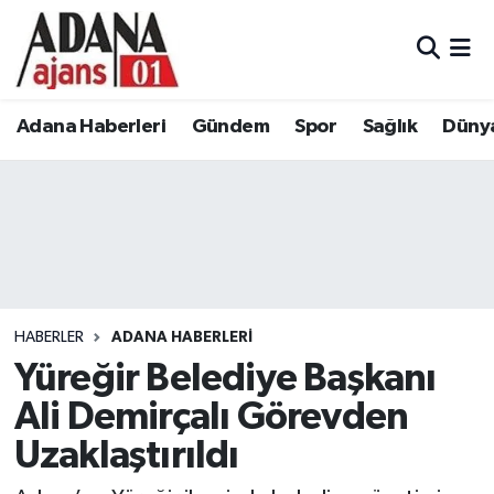
Adana Haberleri
Adana Nöbetçi Eczaneler
Adana Haberleri
Gündem
Spor
Sağlık
Düny
Gündem
Adana Hava Durumu
Spor
Adana Namaz Vakitleri
Sağlık
Adana Trafik Yoğunluk Haritası
Dünya
Süper Lig Puan Durumu ve Fikstür
HABERLER
ADANA HABERLERI
Eğitim
Tüm Manşetler
Yüreğir Belediye Başkanı
Ali Demirçalı Görevden
Siyaset
Son Dakika Haberleri
Uzaklaştırıldı
Ekonomi
Haber Arşivi