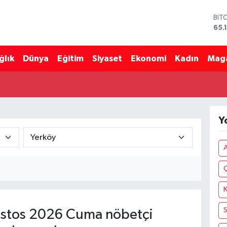
BIT
65.
DO
47,
ğlık
Dünya
Eğitim
Siyaset
Ekonomi
Kadın
Mag
EU
55,
STE
64,
GRA
661
Y
BİS
13.
K
S
stos 2026 Cuma nöbetçi