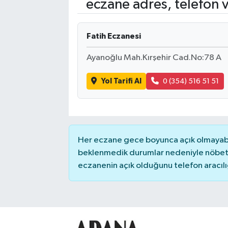
eczane adres, telefon 
Kadın
Fatih Eczanesi
Magazin
Ayanoğlu Mah.Kırşehir Cad.No:78 A
Yaşam
Yol Tarifi Al
0 (354) 516 51 51
Her eczane gece boyunca açık olmayabili
beklenmedik durumlar nedeniyle nöbete
eczanenin açık olduğunu telefon aracılığıy