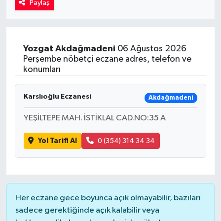
Paylaş
Kadın
Magazin
Yozgat
Akdağmadeni
06 Ağustos 2026
Perşembe nöbetçi eczane adres, telefon ve
Yaşam
konumları
Karslıoğlu Eczanesi
Akdağmadeni
YEŞİLTEPE MAH. İSTİKLAL CAD.NO:35 A
Yol Tarifi Al
0 (354) 314 34 34
Her eczane gece boyunca açık olmayabilir, bazıları
sadece gerektiğinde açık kalabilir veya