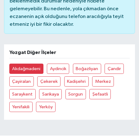
beklenmedik durumlar nedeniyle nöbete
gelemeyebilir. Bu nedenle, yola çıkmadan önce
eczanenin açık olduğunu telefon aracılığıyla teyit
etmeniz iyi bir fikir olacaktır.
Yozgat Diğer İlçeler
Akdağmadeni
Aydincik
Boğazliyan
Çandir
Çayiralan
Çekerek
Kadişehri
Merkez
Saraykent
Sarikaya
Sorgun
Şefaatli
Yenifakili
Yerköy