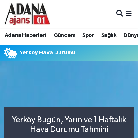
Adana Haberleri
Adana Nöbetçi Eczaneler
Adana Haberleri
Gündem
Spor
Sağlık
Düny
Gündem
Adana Hava Durumu
Yerköy Hava Durumu
Spor
Adana Namaz Vakitleri
Sağlık
Adana Trafik Yoğunluk Haritası
Dünya
Süper Lig Puan Durumu ve Fikstür
Eğitim
Tüm Manşetler
Siyaset
Son Dakika Haberleri
Yerköy Bugün, Yarın ve 1 Haftalık
Hava Durumu Tahmini
Ekonomi
Haber Arşivi