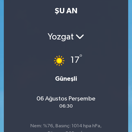
ŞU AN
Kadın
Magazin
Yozgat
Yaşam
°
17
Güneşli
06 Ağustos Perşembe
06:30
Nem: %76, Basınç: 1014 hpa hPa,