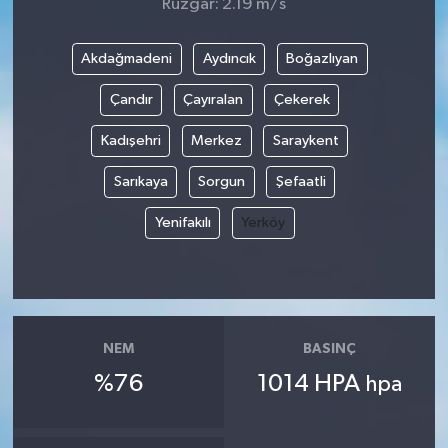
Rüzgar: 2.19 m/s
Akdağmadeni
Aydıncık
Boğazlıyan
Çandır
Çayıralan
Çekerek
Kadışehri
Merkez
Saraykent
Sarıkaya
Sorgun
Şefaatli
Yenifakılı
Yerköy
NEM
BASINÇ
%76
1014 HPA
hpa