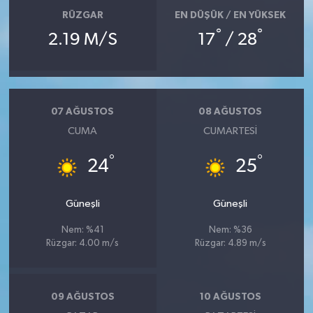
RÜZGAR
EN DÜŞÜK / EN YÜKSEK
°
°
2.19 M/S
17
/ 28
07 AĞUSTOS
08 AĞUSTOS
CUMA
CUMARTESI
°
°
24
25
Güneşli
Güneşli
Nem: %41
Nem: %36
Rüzgar: 4.00 m/s
Rüzgar: 4.89 m/s
09 AĞUSTOS
10 AĞUSTOS