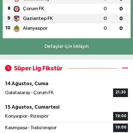
8
Çorum FK
0
0
9
Gaziantep FK
0
0
10
Alanyaspor
0
0
Detaylar için tıklayın
Süper Lig Fikstür
14 Ağustos, Cuma
Galatasaray - Çorum FK
21:30
15 Ağustos, Cumartesi
Konyaspor - Rizespor
19:00
Kasımpaşa - Trabzonspor
19:00