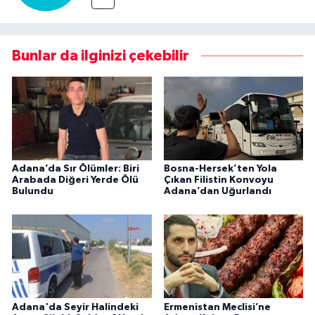
Bunlar da ilginizi çekebilir
Adana’da Sır Ölümler: Biri
Bosna-Hersek’ten Yola
Arabada Diğeri Yerde Ölü
Çıkan Filistin Konvoyu
Bulundu
Adana’dan Uğurlandı
Adana'da Seyir Halindeki
Ermenistan Meclisi’ne