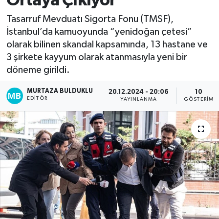
Ortaya Çıkıyor
Kadın
Tasarruf Mevduatı Sigorta Fonu (TMSF),
İstanbul’da kamuoyunda “yenidoğan çetesi”
Magazin
olarak bilinen skandal kapsamında, 13 hastane ve
3 şirkete kayyum olarak atanmasıyla yeni bir
Yaşam
döneme girildi.
MURTAZA BULDUKLU
20.12.2024 - 20:06
10
EDITÖR
YAYINLANMA
GÖSTERIM