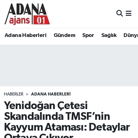
Adana Haberleri
Adana Nöbetçi Eczaneler
Adana Haberleri
Gündem
Spor
Sağlık
Düny
Gündem
Adana Hava Durumu
Spor
Adana Namaz Vakitleri
Sağlık
Adana Trafik Yoğunluk Haritası
Dünya
Süper Lig Puan Durumu ve Fikstür
HABERLER
ADANA HABERLERI
Eğitim
Tüm Manşetler
Yenidoğan Çetesi
Skandalında TMSF’nin
Siyaset
Son Dakika Haberleri
Kayyum Ataması: Detaylar
Ekonomi
Haber Arşivi