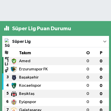
Süper Lig Puan Durumu
Süper Lig
#
Takım
O
P
1
Amed
0
0
2
Erzurumspor FK
0
0
3
Başakşehir
0
0
4
Kocaelispor
0
0
5
Beşiktaş
0
0
6
Eyüpspor
0
0
7
Galatasaray
0
0