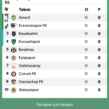
#
Takım
O
P
1
Amed
0
0
2
Erzurumspor FK
0
0
3
Başakşehir
0
0
4
Kocaelispor
0
0
5
Beşiktaş
0
0
6
Eyüpspor
0
0
7
Galatasaray
0
0
8
Çorum FK
0
0
9
Gaziantep FK
0
0
10
Alanyaspor
0
0
Detaylar için tıklayın