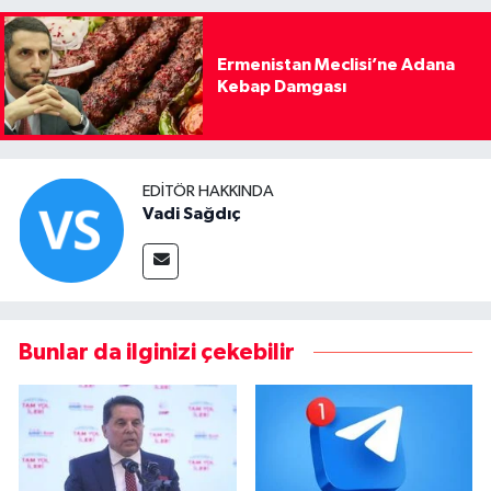
Ermenistan Meclisi’ne Adana
Kebap Damgası
EDITÖR HAKKINDA
Vadi Sağdıç
Bunlar da ilginizi çekebilir