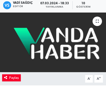
VADI SAĞDIÇ
07.03.2024 - 18:33
10
EDITÖR
YAYINLANMA
GÖSTERIM
Kadın
Magazin
Yaşam
Paylaş
-
+
A
A