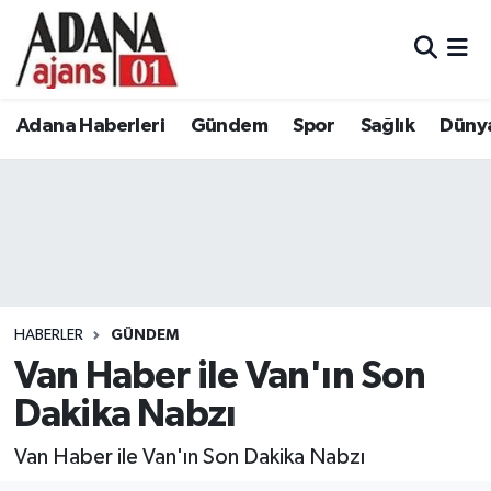
Adana Haberleri
Adana Nöbetçi Eczaneler
Adana Haberleri
Gündem
Spor
Sağlık
Düny
Gündem
Adana Hava Durumu
Spor
Adana Namaz Vakitleri
Sağlık
Adana Trafik Yoğunluk Haritası
Dünya
Süper Lig Puan Durumu ve Fikstür
HABERLER
GÜNDEM
Eğitim
Tüm Manşetler
Van Haber ile Van'ın Son
Dakika Nabzı
Siyaset
Son Dakika Haberleri
Van Haber ile Van'ın Son Dakika Nabzı
Ekonomi
Haber Arşivi