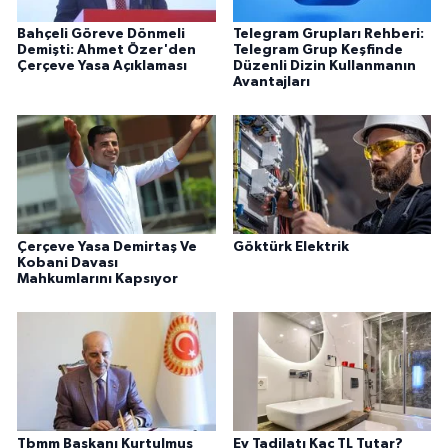
Bahçeli Göreve Dönmeli
Telegram Grupları Rehberi:
Demişti: Ahmet Özer'den
Telegram Grup Keşfinde
Çerçeve Yasa Açıklaması
Düzenli Dizin Kullanmanın
Avantajları
Çerçeve Yasa Demirtaş Ve
Göktürk Elektrik
Kobani Davası
Mahkumlarını Kapsıyor
Tbmm Başkanı Kurtulmuş
Ev Tadilatı Kaç TL Tutar?