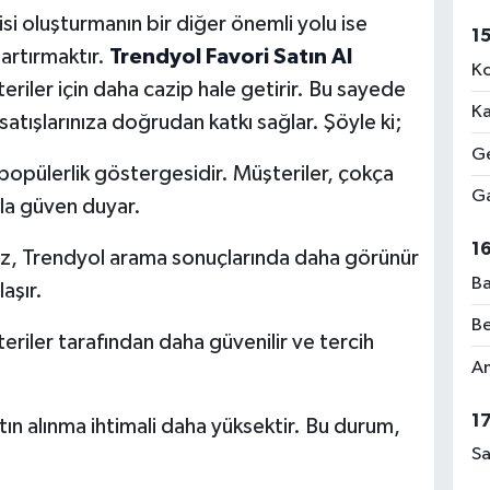
jisi oluşturmanın bir diğer önemli yolu ise
1
 artırmaktır.
Trendyol Favori Satın Al
Ko
eriler için daha cazip hale getirir. Bu sayede
Ka
atışlarınıza doğrudan katkı sağlar. Şöyle ki;
Ge
opülerlik göstergesidir. Müşteriler, çokça
Ga
la güven duyar.
1
niz, Trendyol arama sonuçlarında daha görünür
Ba
aşır.
Be
riler tarafından daha güvenilir ve tercih
Am
1
ın alınma ihtimali daha yüksektir. Bu durum,
Sa