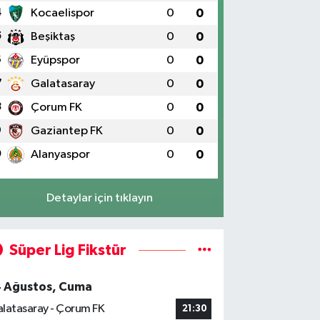
4
Kocaelispor
0
0
5
Beşiktaş
0
0
6
Eyüpspor
0
0
7
Galatasaray
0
0
8
Çorum FK
0
0
9
Gaziantep FK
0
0
0
Alanyaspor
0
0
Detaylar için tıklayın
Süper Lig Fikstür
4 Ağustos, Cuma
latasaray - Çorum FK
21:30