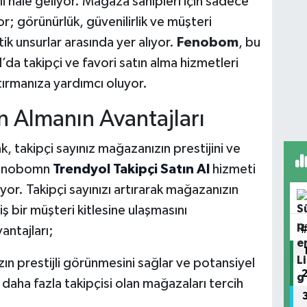
 hale geliyor. Mağaza sahipleri için sadece
r; görünürlük, güvenilirlik ve müşteri
ritik unsurlar arasında yer alıyor.
Fenobom
, bu
’da takipçi ve favori satın alma hizmetleri
ırmanıza yardımcı oluyor.
n Almanın Avantajları
, takipçi sayınız mağazanızın prestijini ve
 Fenobomn
Trendyol Takipçi Satın Al
hizmeti
yor. Takipçi sayınızı artırarak mağazanızın
ş bir müşteri kitlesine ulaşmasını
antajları;
n prestijli görünmesini sağlar ve potansiyel
 daha fazla takipçisi olan mağazaları tercih