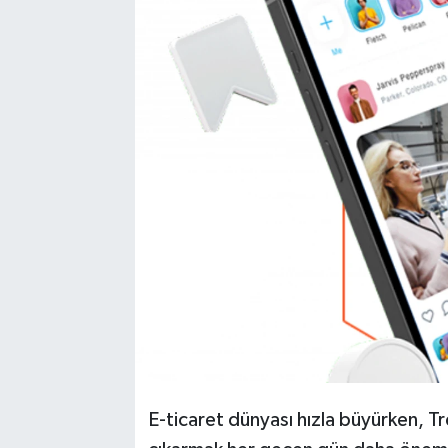
Kadın
Magazin
Yaşam
E-ticaret dünyası hızla büyürken, T