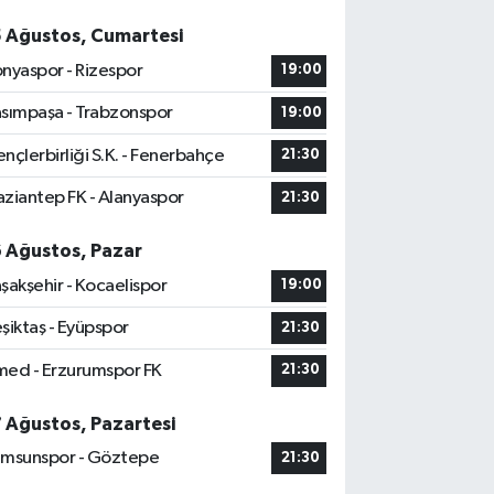
5 Ağustos, Cumartesi
nyaspor - Rizespor
19:00
sımpaşa - Trabzonspor
19:00
nçlerbirliği S.K. - Fenerbahçe
21:30
ziantep FK - Alanyaspor
21:30
6 Ağustos, Pazar
şakşehir - Kocaelispor
19:00
şiktaş - Eyüpspor
21:30
ed - Erzurumspor FK
21:30
7 Ağustos, Pazartesi
msunspor - Göztepe
21:30