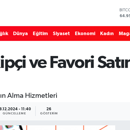
DOL
47,7
EUR
55,2
ğlık
Dünya
Eğitim
Siyaset
Ekonomi
Kadın
Mag
STER
64,4
GRAM
6660
ipçi ve Favori Sat
BİST
13.7
BITC
64.9
tın Alma Hizmetleri
8.12.2024 - 11:40
26
GÜNCELLEME
GÖSTERIM