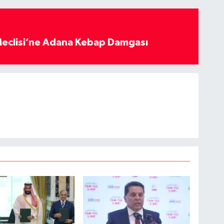
eclisi’ne Adana Kebap Damgası