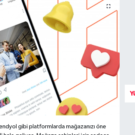
Y
rendyol gibi platformlarda mağazanızı öne