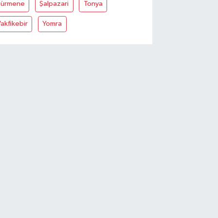
Sürmene
Şalpazari
Tonya
akfikebir
Yomra