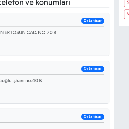
telefon ve konumları
V
Ortahisar
N ERTOSUN CAD. NO:70 B
Ortahisar
üoğlu işhanı no:40 B
Ortahisar