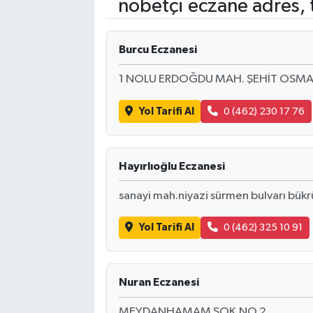
nöbetçi eczane adres, 
Kadın
Burcu Eczanesi
Magazin
1 NOLU ERDOĞDU MAH. ŞEHİT OSMA
Yaşam
Yol Tarifi Al
0 (462) 230 17 76
Hayırlıoğlu Eczanesi
sanayi mah.niyazi sürmen bulvarı bükr
Yol Tarifi Al
0 (462) 325 10 91
Nuran Eczanesi
MEYDANHAMAM SOK.NO.2