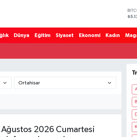
BIT
65.1
DOL
47,
ğlık
Dünya
Eğitim
Siyaset
Ekonomi
Kadın
Mag
EUR
55,
STE
64,
GRA
664
T
BİS
13.7
Ağustos 2026 Cumartesi