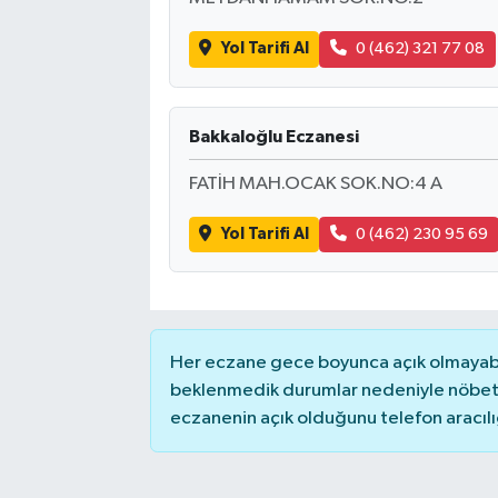
Yol Tarifi Al
0 (462) 321 77 08
Bakkaloğlu Eczanesi
FATİH MAH.OCAK SOK.NO:4 A
Yol Tarifi Al
0 (462) 230 95 69
Her eczane gece boyunca açık olmayabili
beklenmedik durumlar nedeniyle nöbete
eczanenin açık olduğunu telefon aracılığıy