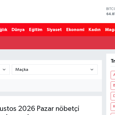
BITC
64.8
DOL
47,7
ğlık
Dünya
Eğitim
Siyaset
Ekonomi
Kadın
Mag
EUR
55,2
STER
64,4
GRAM
6660
T
BİST
13.7
stos 2026 Pazar nöbetçi