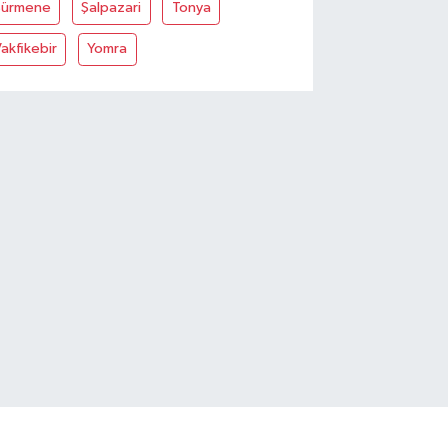
Sürmene
Şalpazari
Tonya
akfikebir
Yomra