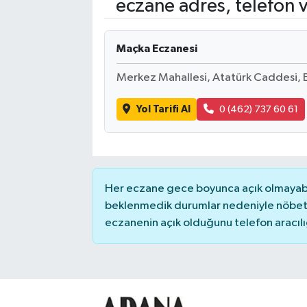
eczane adres, telefon 
Kadın
Maçka Eczanesi
Magazin
Merkez Mahallesi, Atatürk Caddesi, 
Yaşam
Yol Tarifi Al
0 (462) 737 60 61
Her eczane gece boyunca açık olmayabili
beklenmedik durumlar nedeniyle nöbete
eczanenin açık olduğunu telefon aracılığıy