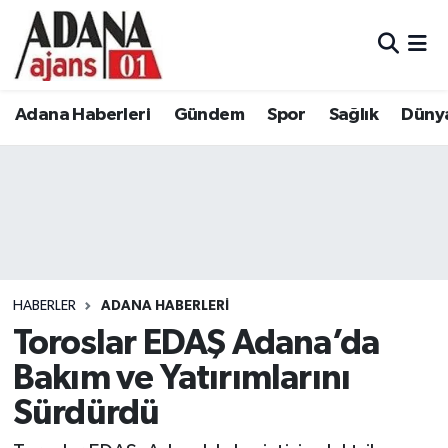
Adana Haberleri
Adana Nöbetçi Eczaneler
Adana Haberleri
Gündem
Spor
Sağlık
Düny
Gündem
Adana Hava Durumu
Spor
Adana Namaz Vakitleri
Sağlık
Adana Trafik Yoğunluk Haritası
Dünya
Süper Lig Puan Durumu ve Fikstür
HABERLER
ADANA HABERLERI
Eğitim
Tüm Manşetler
Toroslar EDAŞ Adana’da
Bakım ve Yatırımlarını
Siyaset
Son Dakika Haberleri
Sürdürdü
Ekonomi
Haber Arşivi