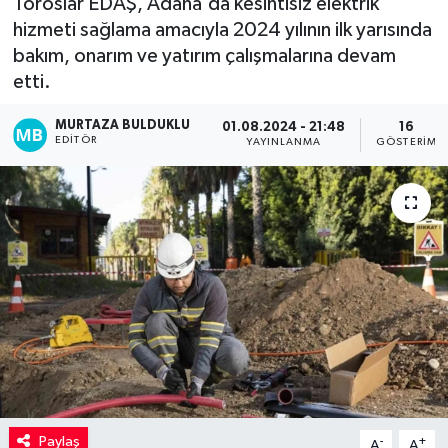
Toroslar EDAŞ, Adana'da kesintisiz elektrik
hizmeti sağlama amacıyla 2024 yılının ilk yarısında
Kadın
bakım, onarım ve yatırım çalışmalarına devam
etti.
Magazin
MURTAZA BULDUKLU
01.08.2024 - 21:48
16
Yaşam
EDITÖR
YAYINLANMA
GÖSTERIM
Paylaş
-
+
A
A