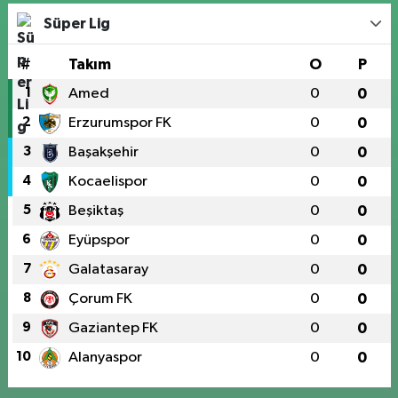
Süper Lig
#
Takım
O
P
1
Amed
0
0
2
Erzurumspor FK
0
0
3
Başakşehir
0
0
4
Kocaelispor
0
0
5
Beşiktaş
0
0
6
Eyüpspor
0
0
7
Galatasaray
0
0
8
Çorum FK
0
0
9
Gaziantep FK
0
0
10
Alanyaspor
0
0