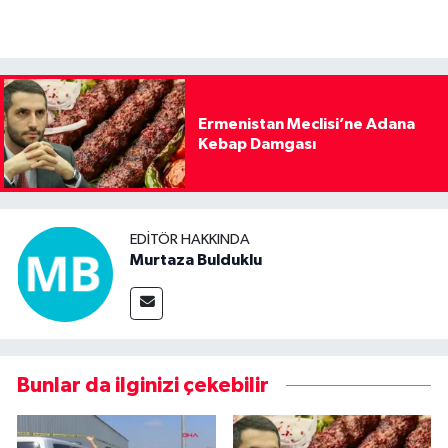
Ermenistan Meclisi’ne Adana
Kebap Damgası
EDITÖR HAKKINDA
Murtaza Bulduklu
Bunlar da ilginizi çekebilir