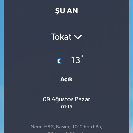
ŞU AN
Kadın
Magazin
Tokat
Yaşam
°
13
Açık
09 Ağustos Pazar
01:15
Nem: %93, Basınç: 1012 hpa hPa,