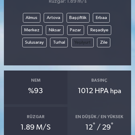
Rüzgar: 1.89 m/s
Almus
Artova
Başçiftlik
Erbaa
Merkez
Niksar
Pazar
Reşadiye
Sulusaray
Turhal
Yeşilyurt
Zile
NEM
BASINÇ
%93
1012 HPA
hpa
RÜZGAR
EN DÜŞÜK / EN YÜKSEK
°
°
1.89 M/S
12
/ 29