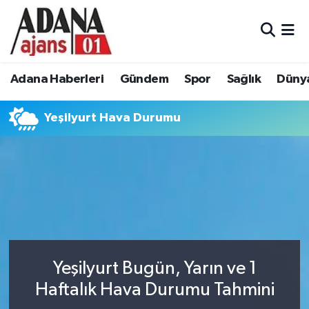
Adana Haberleri
Adana Nöbetçi Eczaneler
Adana Haberleri
Gündem
Spor
Sağlık
Düny
Gündem
Adana Hava Durumu
Yeşilyurt Hava Durumu
Spor
Adana Namaz Vakitleri
Sağlık
Adana Trafik Yoğunluk Haritası
Dünya
Süper Lig Puan Durumu ve Fikstür
Eğitim
Tüm Manşetler
Siyaset
Son Dakika Haberleri
Yeşilyurt Bugün, Yarın ve 1
Haftalık Hava Durumu Tahmini
Ekonomi
Haber Arşivi