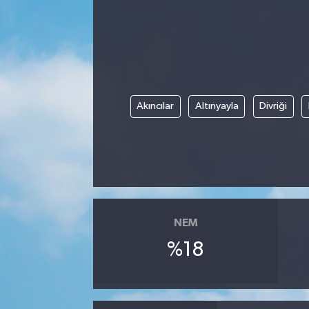
Kadın
Magazin
Yaşam
Akıncılar
Altınyayla
Divriği
NEM
%18