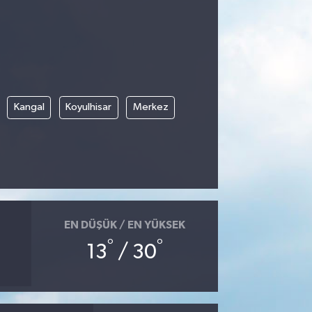
Kangal
Koyulhisar
Merkez
EN DÜŞÜK / EN YÜKSEK
°
°
13
/ 30