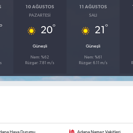
S
10 AĞUSTOS
11 AĞUSTOS
PAZARTESI
SALI
°
°
°
20
21
Güneşli
Güneşli
Nem: %62
Nem: %61
s
Rüzgar: 7.81 m/s
Rüzgar: 6.11 m/s
dana Hava Durumu
Adana Namaz Vakitleri