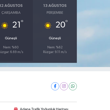
12 AĞUSTOS
13 AĞUSTOS
ÇARŞAMBA
PERŞEMBE
°
°
21
20
Güneşli
Güneşli
Nem: %60
Nem: %62
Rüzgar: 6.69 m/s
Rüzgar: 9.11 m/s
Adana Trafik Yoğunluk Haritası