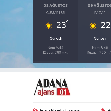
08 AĞUSTOS
09 AĞUSTO
CUMARTESI
PAZAR
°
23
22
Güneşli
Güneşli
Nem: %44
Nem: %46
Rüzgar: 7.89 m/s
Rüzgar: 7.50 m/
Adana Nöbetçi Eczaneler
A