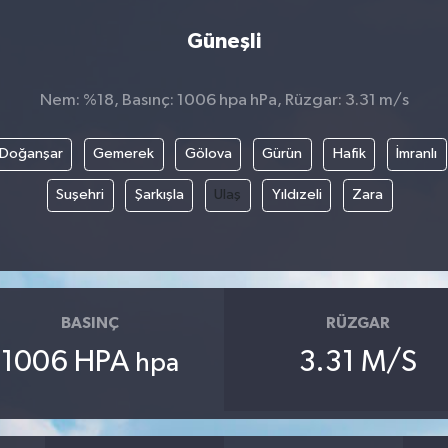
Güneşli
Nem: %18, Basınç: 1006 hpa hPa, Rüzgar: 3.31 m/s
Doğanşar
Gemerek
Gölova
Gürün
Hafik
İmranlı
Suşehri
Şarkışla
Ulaş
Yıldızeli
Zara
BASINÇ
RÜZGAR
1006 HPA
3.31 M/S
hpa