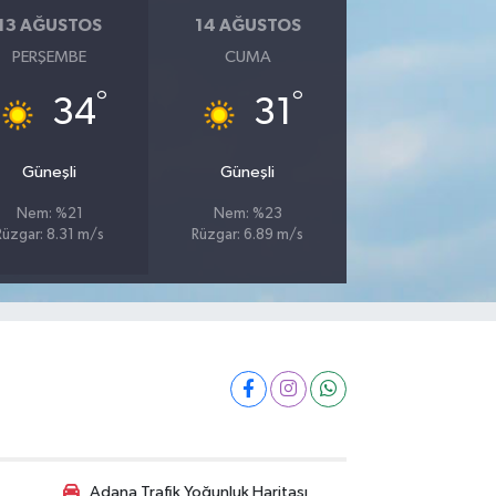
13 AĞUSTOS
14 AĞUSTOS
PERŞEMBE
CUMA
°
°
34
31
Güneşli
Güneşli
Nem: %21
Nem: %23
Rüzgar: 8.31 m/s
Rüzgar: 6.89 m/s
Adana Trafik Yoğunluk Haritası