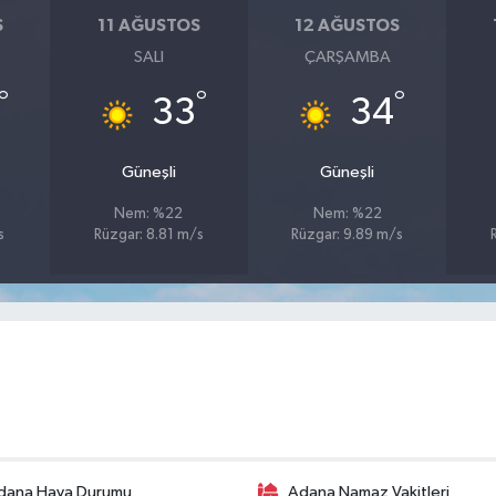
S
11 AĞUSTOS
12 AĞUSTOS
SALI
ÇARŞAMBA
°
°
°
33
34
Güneşli
Güneşli
Nem: %22
Nem: %22
s
Rüzgar: 8.81 m/s
Rüzgar: 9.89 m/s
dana Hava Durumu
Adana Namaz Vakitleri