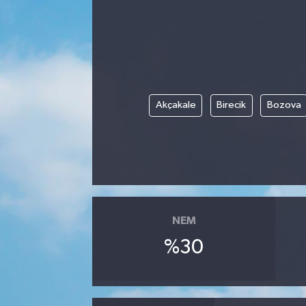
Kadın
Magazin
Yaşam
Akçakale
Birecik
Bozova
NEM
%30