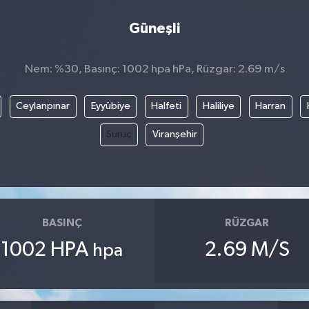
Güneşli
Nem: %30, Basınç: 1002 hpa hPa, Rüzgar: 2.69 m/s
Ceylanpınar
Eyyübiye
Halfeti
Haliliye
Harran
Suruç
Viranşehir
BASINÇ
RÜZGAR
1002 HPA
2.69 M/S
hpa