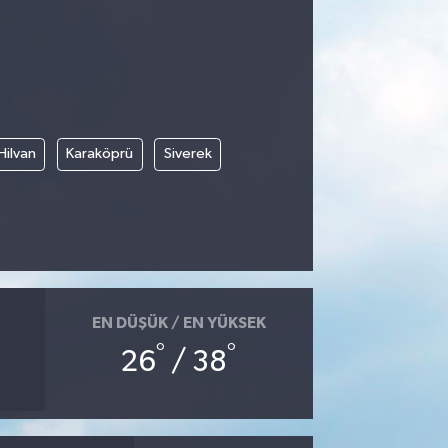
Hilvan
Karaköprü
Siverek
EN DÜŞÜK / EN YÜKSEK
°
°
26
/ 38