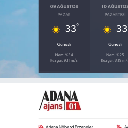
09 AĞUSTOS
10 AĞUSTO
PAZAR
PAZARTESI
°
33
33
Güneşli
Güneşli
Nem: %34
Nem: %25
Rüzgar: 9.11 m/s
Rüzgar: 8.19 m/
Adana Nöbetçi Eczaneler
A