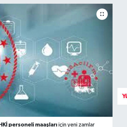
Y
HKİ personeli maaşları
için yeni zamlar