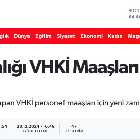
64.6
DOL
47,6
EUR
55,0
ğlık
Dünya
Eğitim
Siyaset
Ekonomi
Kadın
Mag
STER
64,2
GRAM
6500
lığı VHKİ Maaşlar
BİST
13.7
apan VHKİ personeli maaşları için yeni zam
9:54
20.12.2024 - 16:48
47
A
GÜNCELLEME
GÖSTERIM