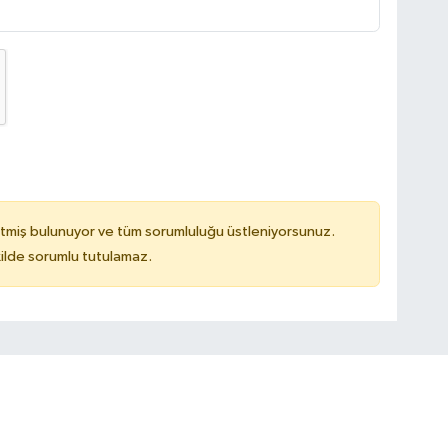
tmiş bulunuyor ve tüm sorumluluğu üstleniyorsunuz.
ilde sorumlu tutulamaz.