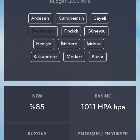
Rüzgar: 2.69 m/s
Ardeşen
Çamlıhemşin
Çayeli
Derepazarı
Fındıklı
Güneysu
Hemşin
İkizdere
İyidere
Kalkandere
Merkez
Pazar
NEM
BASINÇ
%85
1011 HPA
hpa
RÜZGAR
EN DÜŞÜK / EN YÜKSEK