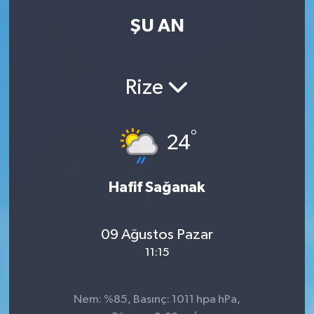
ŞU AN
Kadın
Magazin
Rize
Yaşam
°
24
Hafif Sağanak
09 Ağustos Pazar
11:15
Nem: %85, Basınç: 1011 hpa hPa,