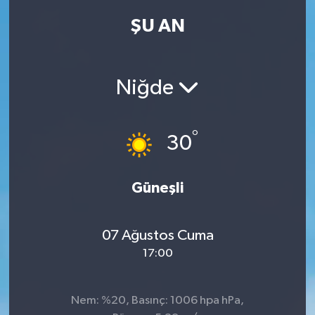
ŞU AN
Kadın
Magazin
Niğde
Yaşam
°
30
Güneşli
07 Ağustos Cuma
17:00
Nem: %20, Basınç: 1006 hpa hPa,