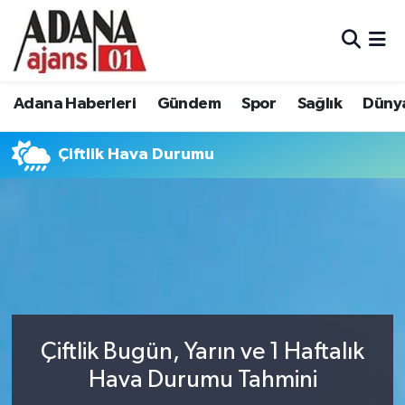
Adana Haberleri
Adana Nöbetçi Eczaneler
Adana Haberleri
Gündem
Spor
Sağlık
Düny
Gündem
Adana Hava Durumu
Çiftlik Hava Durumu
Spor
Adana Namaz Vakitleri
Sağlık
Adana Trafik Yoğunluk Haritası
Dünya
Süper Lig Puan Durumu ve Fikstür
Eğitim
Tüm Manşetler
Siyaset
Son Dakika Haberleri
Çiftlik Bugün, Yarın ve 1 Haftalık
Hava Durumu Tahmini
Ekonomi
Haber Arşivi