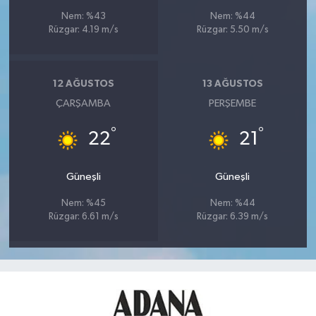
Nem: %43
Nem: %44
Rüzgar: 4.19 m/s
Rüzgar: 5.50 m/s
12 AĞUSTOS
13 AĞUSTOS
ÇARŞAMBA
PERŞEMBE
°
°
22
21
Güneşli
Güneşli
Nem: %45
Nem: %44
Rüzgar: 6.61 m/s
Rüzgar: 6.39 m/s