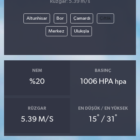
Rüzgar: 5.39 m/s
Altunhisar
Bor
Çamardı
Çiftlik
Merkez
Ulukışla
NEM
BASINÇ
%20
1006 HPA
hpa
RÜZGAR
EN DÜŞÜK / EN YÜKSEK
°
°
5.39 M/S
15
/ 31