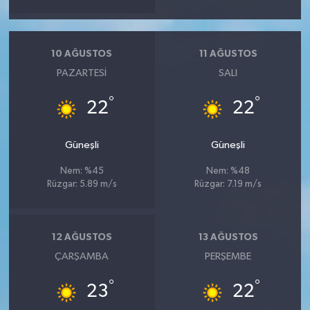
10 AĞUSTOS
11 AĞUSTOS
PAZARTESI
SALI
°
°
22
22
Güneşli
Güneşli
Nem: %45
Nem: %48
Rüzgar: 5.89 m/s
Rüzgar: 7.19 m/s
12 AĞUSTOS
13 AĞUSTOS
ÇARŞAMBA
PERŞEMBE
°
°
23
22