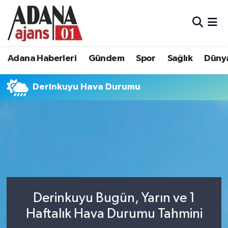
Adana Haberleri
Adana Nöbetçi Eczaneler
Adana Haberleri
Gündem
Spor
Sağlık
Düny
Gündem
Adana Hava Durumu
Derinkuyu Hava Durumu
Spor
Adana Namaz Vakitleri
Sağlık
Adana Trafik Yoğunluk Haritası
Dünya
Süper Lig Puan Durumu ve Fikstür
Eğitim
Tüm Manşetler
Siyaset
Son Dakika Haberleri
Derinkuyu Bugün, Yarın ve 1
Haftalık Hava Durumu Tahmini
Ekonomi
Haber Arşivi