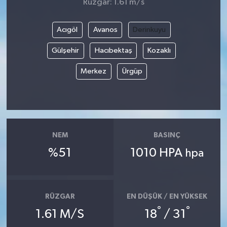
Rüzgar: 1.61 m/s
Acıgöl
Avanos
Derinkuyu
Gülşehir
Hacıbektaş
Kozaklı
Merkez
Ürgüp
NEM
BASINÇ
%51
1010 HPA
hpa
RÜZGAR
EN DÜŞÜK / EN YÜKSEK
°
°
1.61 M/S
18
/ 31