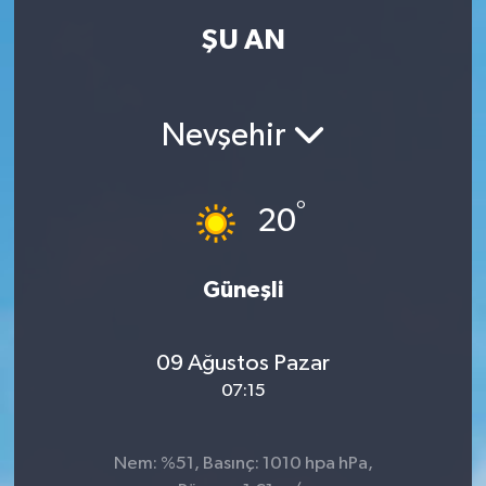
ŞU AN
Kadın
Magazin
Nevşehir
Yaşam
°
20
Güneşli
09 Ağustos Pazar
07:15
Nem: %51, Basınç: 1010 hpa hPa,