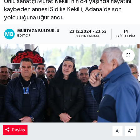
Ünlü sanatçı Murat Kekilli’nin 84 yaşında hayatını
kaybeden annesi Sıdıka Kekilli, Adana’da son
Kadın
yolculuğuna uğurlandı.
Magazin
MURTAZA BULDUKLU
23.12.2024 - 23:53
14
EDITÖR
YAYINLANMA
GÖSTERIM
Yaşam
Paylaş
-
+
A
A