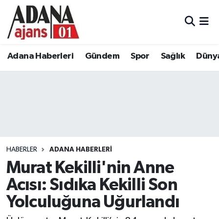
Adana Haberleri
Adana Nöbetçi Eczaneler
Adana Haberleri
Gündem
Spor
Sağlık
Düny
Gündem
Adana Hava Durumu
Spor
Adana Namaz Vakitleri
Sağlık
Adana Trafik Yoğunluk Haritası
Dünya
Süper Lig Puan Durumu ve Fikstür
HABERLER
ADANA HABERLERI
Eğitim
Tüm Manşetler
Murat Kekilli'nin Anne
Acısı: Sıdıka Kekilli Son
Siyaset
Son Dakika Haberleri
Yolculuğuna Uğurlandı
Ekonomi
Haber Arşivi