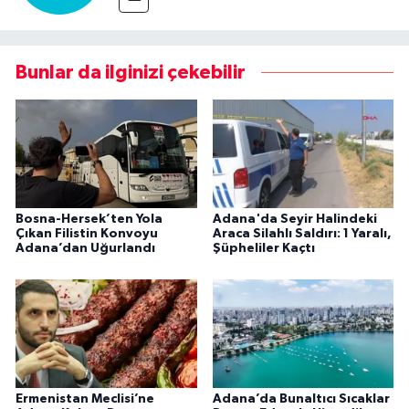
Bunlar da ilginizi çekebilir
Bosna-Hersek’ten Yola
Adana'da Seyir Halindeki
Çıkan Filistin Konvoyu
Araca Silahlı Saldırı: 1 Yaralı,
Adana’dan Uğurlandı
Şüpheliler Kaçtı
Ermenistan Meclisi’ne
Adana’da Bunaltıcı Sıcaklar