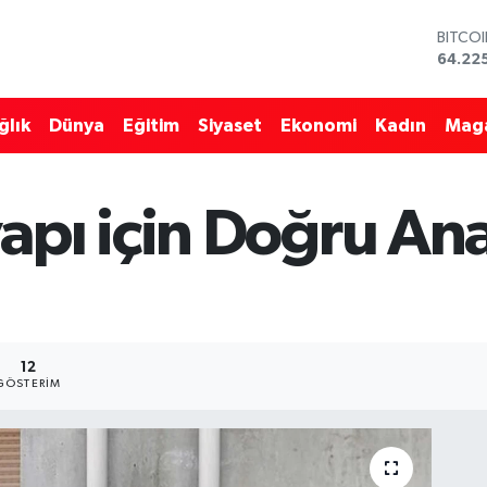
DOLA
47,67
EURO
55,04
ğlık
Dünya
Eğitim
Siyaset
Ekonomi
Kadın
Mag
STERL
64,21
GRAM 
6510.
pı için Doğru Ana
BİST1
13.799
BITCO
64.22
12
GÖSTERIM