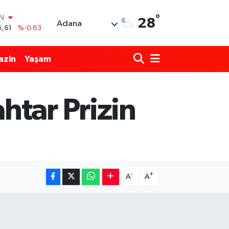
°
R
28
Adana
04
%0
06
%-0.08
azin
Yaşam
İN
43
%0
ALTIN
40
%0.45
htar Prizin
00
%70
IN
5,61
%-0.63
-
+
A
A