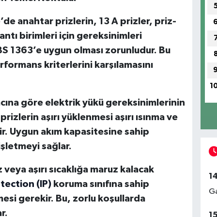
de anahtar prizlerin, 13 A prizler, priz-
ntı birimleri için gereksinimleri
BS 1363’e uygun olması zorunludur. Bu
formans kriterlerini karşılamasını
1
cına göre elektrik yükü gereksinimlerinin
prizlerin aşırı yüklenmesi aşırı ısınma ve
lir. Uygun akım kapasitesine sahip
işletmeyi sağlar.
 veya aşırı sıcaklığa maruz kalacak
1
tection (IP)
koruma sınıfına sahip
Ga
mesi gerekir. Bu, zorlu koşullarda
r.
1