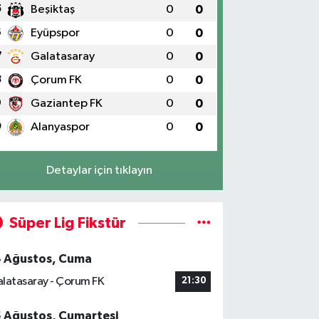
5
Beşiktaş
0
0
6
Eyüpspor
0
0
7
Galatasaray
0
0
8
Çorum FK
0
0
9
Gaziantep FK
0
0
0
Alanyaspor
0
0
Detaylar için tıklayın
Süper Lig Fikstür
4 Ağustos, Cuma
latasaray - Çorum FK
21:30
5 Ağustos, Cumartesi