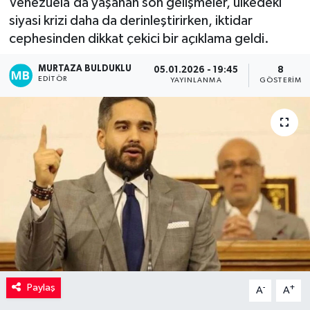
Venezuela’da yaşanan son gelişmeler, ülkedeki
siyasi krizi daha da derinleştirirken, iktidar
Kadın
cephesinden dikkat çekici bir açıklama geldi.
Magazin
MURTAZA BULDUKLU
05.01.2026 - 19:45
8
EDITÖR
YAYINLANMA
GÖSTERIM
Yaşam
Paylaş
-
+
A
A