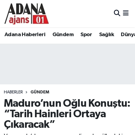
Adana Haberleri
Adana Nöbetçi Eczaneler
Adana Haberleri
Gündem
Spor
Sağlık
Düny
Gündem
Adana Hava Durumu
Spor
Adana Namaz Vakitleri
Sağlık
Adana Trafik Yoğunluk Haritası
Dünya
Süper Lig Puan Durumu ve Fikstür
HABERLER
GÜNDEM
Eğitim
Tüm Manşetler
Maduro’nun Oğlu Konuştu:
“Tarih Hainleri Ortaya
Siyaset
Son Dakika Haberleri
Çıkaracak”
Ekonomi
Haber Arşivi