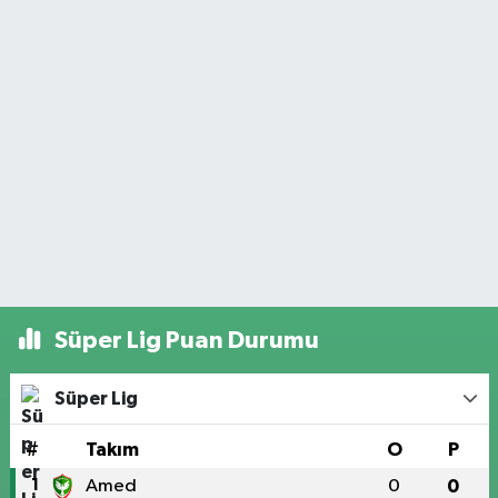
Süper Lig Puan Durumu
Süper Lig
#
Takım
O
P
1
Amed
0
0