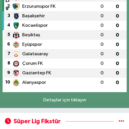
2
Erzurumspor FK
0
0
3
Başakşehir
0
0
4
Kocaelispor
0
0
5
Beşiktaş
0
0
6
Eyüpspor
0
0
7
Galatasaray
0
0
8
Çorum FK
0
0
9
Gaziantep FK
0
0
10
Alanyaspor
0
0
Detaylar için tıklayın
Süper Lig Fikstür