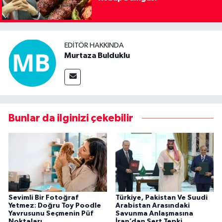
EDITÖR HAKKINDA
Murtaza Bulduklu
Bunlar da ilginizi çekebilir
Sevimli Bir Fotoğraf
Türkiye, Pakistan Ve Suudi
Yetmez: Doğru Toy Poodle
Arabistan Arasındaki
Yavrusunu Seçmenin Püf
Savunma Anlaşmasına
Noktaları
İran’dan Sert Tepki