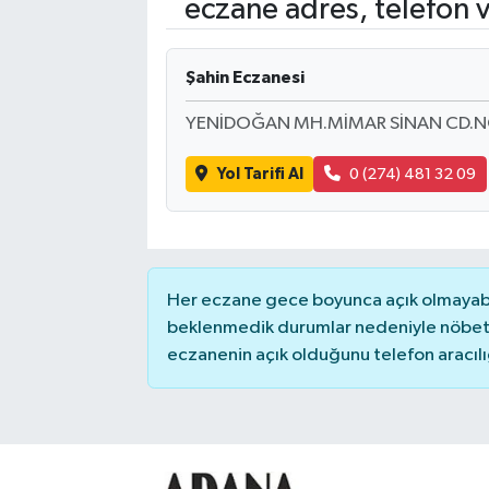
eczane adres, telefon 
Kadın
Şahin Eczanesi
Magazin
YENİDOĞAN MH.MİMAR SİNAN CD.N
Yaşam
Yol Tarifi Al
0 (274) 481 32 09
Her eczane gece boyunca açık olmayabili
beklenmedik durumlar nedeniyle nöbete
eczanenin açık olduğunu telefon aracılığıy