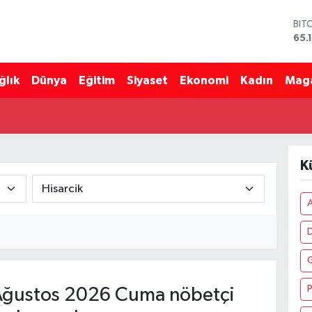
BIT
65.
DO
47,
ğlık
Dünya
Eğitim
Siyaset
Ekonomi
Kadın
Mag
EU
55,
STE
64,
GRA
661
K
BİS
13.
A
P
ğustos 2026 Cuma nöbetçi