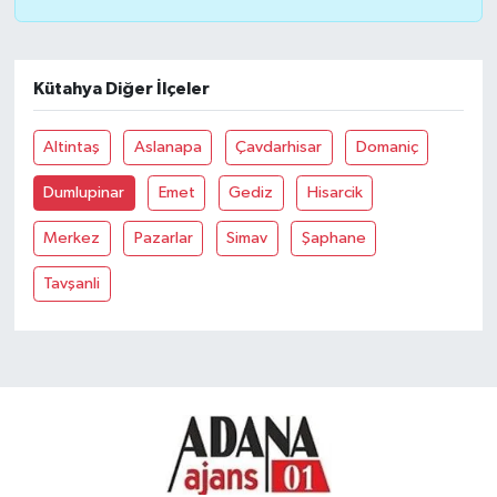
Kütahya Diğer İlçeler
Altintaş
Aslanapa
Çavdarhisar
Domaniç
Dumlupinar
Emet
Gediz
Hisarcik
Merkez
Pazarlar
Simav
Şaphane
Tavşanli