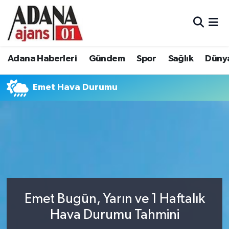
Adana Haberleri
Adana Nöbetçi Eczaneler
Adana Haberleri
Gündem
Spor
Sağlık
Düny
Gündem
Adana Hava Durumu
Emet Hava Durumu
Spor
Adana Namaz Vakitleri
Sağlık
Adana Trafik Yoğunluk Haritası
Dünya
Süper Lig Puan Durumu ve Fikstür
Eğitim
Tüm Manşetler
Siyaset
Son Dakika Haberleri
Emet Bugün, Yarın ve 1 Haftalık
Hava Durumu Tahmini
Ekonomi
Haber Arşivi