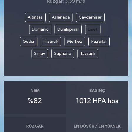
Rüzgar: 3.39 m/s
Altıntaş
Aslanapa
Çavdarhisar
Domaniç
Dumlupınar
Emet
Gediz
Hisarcık
Merkez
Pazarlar
Simav
Şaphane
Tavşanlı
NEM
BASINÇ
%82
1012 HPA
hpa
RÜZGAR
EN DÜŞÜK / EN YÜKSEK