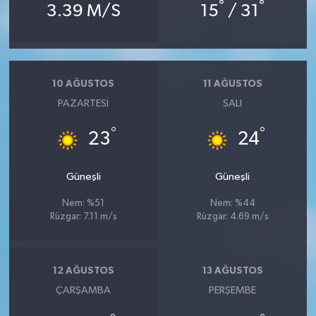
°
°
3.39 M/S
15
/ 31
10 AĞUSTOS
11 AĞUSTOS
PAZARTESI
SALI
°
°
23
24
Güneşli
Güneşli
Nem: %51
Nem: %44
Rüzgar: 7.11 m/s
Rüzgar: 4.69 m/s
12 AĞUSTOS
13 AĞUSTOS
ÇARŞAMBA
PERŞEMBE