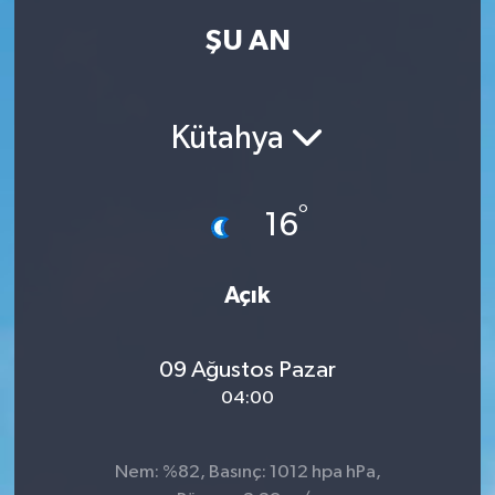
ŞU AN
Kadın
Magazin
Kütahya
Yaşam
°
16
Açık
09 Ağustos Pazar
04:00
Nem: %82, Basınç: 1012 hpa hPa,