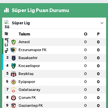
Süper Lig Puan Durumu
Süper Lig
#
Takım
O
P
1
Amed
0
0
2
Erzurumspor FK
0
0
3
Başakşehir
0
0
4
Kocaelispor
0
0
5
Beşiktaş
0
0
6
Eyüpspor
0
0
7
Galatasaray
0
0
8
Çorum FK
0
0
9
Gaziantep FK
0
0