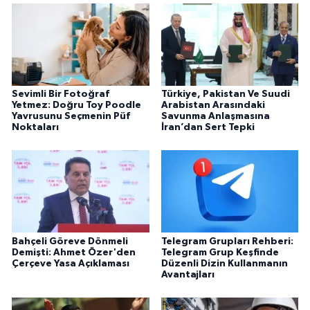
Sevimli Bir Fotoğraf
Türkiye, Pakistan Ve Suudi
Yetmez: Doğru Toy Poodle
Arabistan Arasındaki
Yavrusunu Seçmenin Püf
Savunma Anlaşmasına
Noktaları
İran’dan Sert Tepki
Bahçeli Göreve Dönmeli
Telegram Grupları Rehberi:
Demişti: Ahmet Özer'den
Telegram Grup Keşfinde
Çerçeve Yasa Açıklaması
Düzenli Dizin Kullanmanın
Avantajları