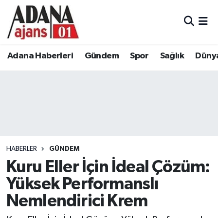
Adana Haberleri
Adana Nöbetçi Eczaneler
Adana Haberleri
Gündem
Spor
Sağlık
Düny
Gündem
Adana Hava Durumu
Spor
Adana Namaz Vakitleri
Sağlık
Adana Trafik Yoğunluk Haritası
Dünya
Süper Lig Puan Durumu ve Fikstür
HABERLER
GÜNDEM
Eğitim
Tüm Manşetler
Kuru Eller İçin İdeal Çözüm:
Yüksek Performanslı
Siyaset
Son Dakika Haberleri
Nemlendirici Krem
Ekonomi
Haber Arşivi