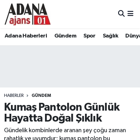
Adana Haberleri
Adana Nöbetçi Eczaneler
Adana Haberleri
Gündem
Spor
Sağlık
Düny
Gündem
Adana Hava Durumu
Spor
Adana Namaz Vakitleri
Sağlık
Adana Trafik Yoğunluk Haritası
Dünya
Süper Lig Puan Durumu ve Fikstür
HABERLER
GÜNDEM
Eğitim
Tüm Manşetler
Kumaş Pantolon Günlük
Hayatta Doğal Şıklık
Siyaset
Son Dakika Haberleri
Gündelik kombinlerde aranan şey çoğu zaman
Ekonomi
Haber Arşivi
rahatlık ve uyumdur; kumaş pantolon bu