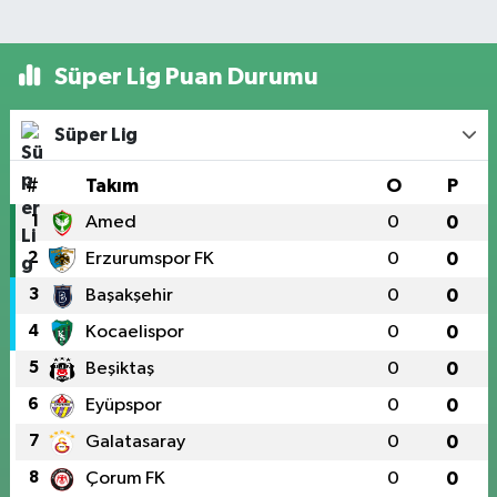
Süper Lig Puan Durumu
Süper Lig
#
Takım
O
P
1
Amed
0
0
2
Erzurumspor FK
0
0
3
Başakşehir
0
0
4
Kocaelispor
0
0
5
Beşiktaş
0
0
6
Eyüpspor
0
0
7
Galatasaray
0
0
8
Çorum FK
0
0