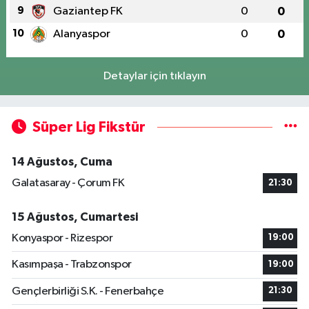
9
Gaziantep FK
0
0
10
Alanyaspor
0
0
Detaylar için tıklayın
Süper Lig Fikstür
14 Ağustos, Cuma
Galatasaray - Çorum FK
21:30
15 Ağustos, Cumartesi
Konyaspor - Rizespor
19:00
Kasımpaşa - Trabzonspor
19:00
Gençlerbirliği S.K. - Fenerbahçe
21:30