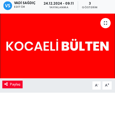
VADI SAĞDIÇ
24.12.2024 - 09:11
3
EDITÖR
YAYINLANMA
GÖSTERIM
Kadın
Magazin
Yaşam
Paylaş
-
+
A
A