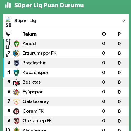
Süper Lig Puan Durumu
Süper Lig
#
Takım
O
P
1
Amed
0
0
2
Erzurumspor FK
0
0
3
Başakşehir
0
0
4
Kocaelispor
0
0
5
Beşiktaş
0
0
6
Eyüpspor
0
0
7
Galatasaray
0
0
8
Çorum FK
0
0
9
Gaziantep FK
0
0
10
Alanyaspor
0
0