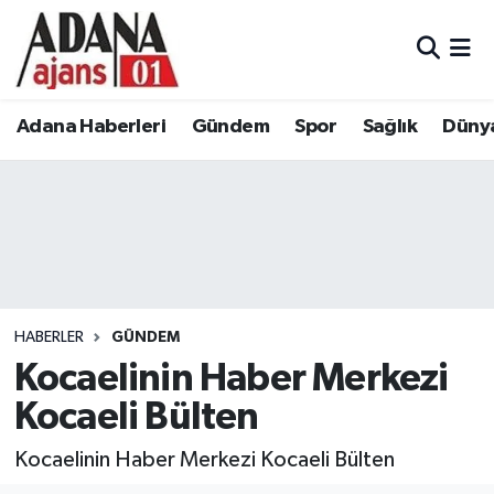
Adana Haberleri
Adana Nöbetçi Eczaneler
Adana Haberleri
Gündem
Spor
Sağlık
Düny
Gündem
Adana Hava Durumu
Spor
Adana Namaz Vakitleri
Sağlık
Adana Trafik Yoğunluk Haritası
Dünya
Süper Lig Puan Durumu ve Fikstür
HABERLER
GÜNDEM
Eğitim
Tüm Manşetler
Kocaelinin Haber Merkezi
Kocaeli Bülten
Siyaset
Son Dakika Haberleri
Kocaelinin Haber Merkezi Kocaeli Bülten
Ekonomi
Haber Arşivi