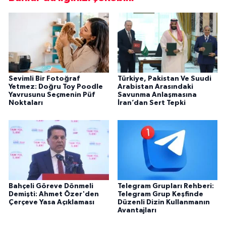
Sevimli Bir Fotoğraf
Türkiye, Pakistan Ve Suudi
Yetmez: Doğru Toy Poodle
Arabistan Arasındaki
Yavrusunu Seçmenin Püf
Savunma Anlaşmasına
Noktaları
İran’dan Sert Tepki
Bahçeli Göreve Dönmeli
Telegram Grupları Rehberi:
Demişti: Ahmet Özer'den
Telegram Grup Keşfinde
Çerçeve Yasa Açıklaması
Düzenli Dizin Kullanmanın
Avantajları