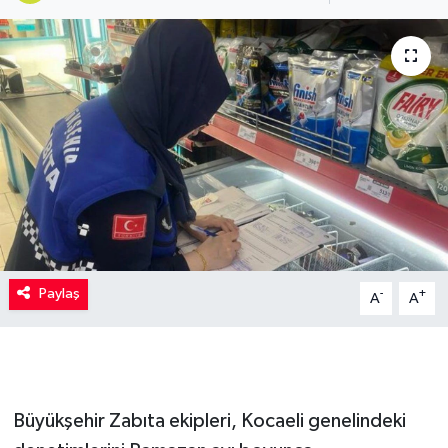
Kadın
Magazin
Yaşam
Paylaş
-
+
A
A
Büyükşehir Zabıta ekipleri, Kocaeli genelindeki