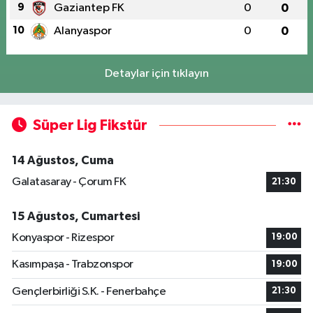
9
Gaziantep FK
0
0
10
Alanyaspor
0
0
Detaylar için tıklayın
Süper Lig Fikstür
14 Ağustos, Cuma
Galatasaray - Çorum FK
21:30
15 Ağustos, Cumartesi
Konyaspor - Rizespor
19:00
Kasımpaşa - Trabzonspor
19:00
Gençlerbirliği S.K. - Fenerbahçe
21:30