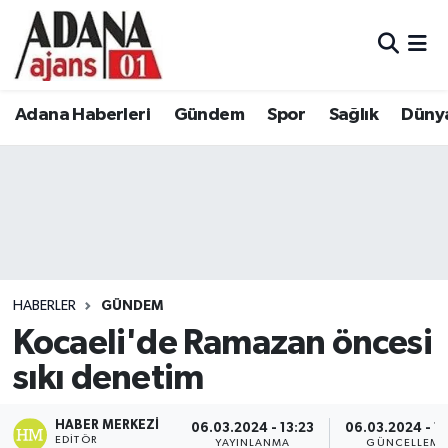
Adana Haberleri
Adana Nöbetçi Eczaneler
Adana Haberleri
Gündem
Spor
Sağlık
Düny
Gündem
Adana Hava Durumu
Spor
Adana Namaz Vakitleri
Sağlık
Adana Trafik Yoğunluk Haritası
Dünya
Süper Lig Puan Durumu ve Fikstür
HABERLER
GÜNDEM
Eğitim
Tüm Manşetler
Kocaeli'de Ramazan öncesi
sıkı denetim
Siyaset
Son Dakika Haberleri
HABER MERKEZI
06.03.2024 - 13:23
06.03.2024 - 13
Ekonomi
Haber Arşivi
EDITÖR
YAYINLANMA
GÜNCELLEME