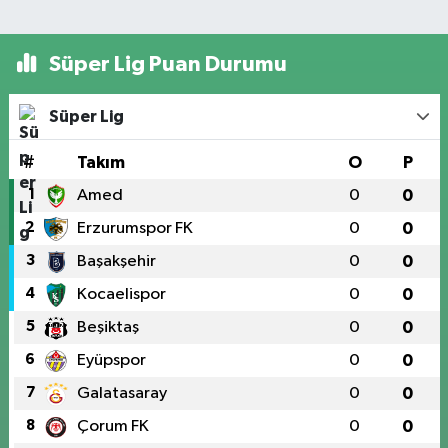
Süper Lig Puan Durumu
Süper Lig
#
Takım
O
P
1
Amed
0
0
2
Erzurumspor FK
0
0
3
Başakşehir
0
0
4
Kocaelispor
0
0
5
Beşiktaş
0
0
6
Eyüpspor
0
0
7
Galatasaray
0
0
8
Çorum FK
0
0