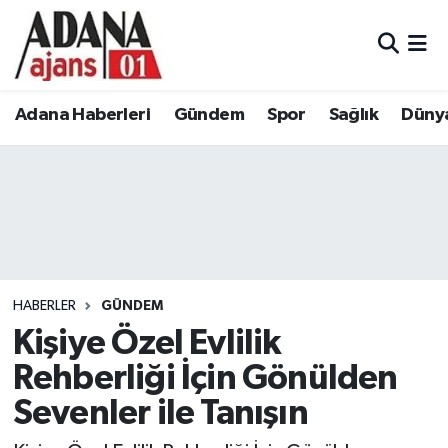
Adana Haberleri
Adana Nöbetçi Eczaneler
Adana Haberleri
Gündem
Spor
Sağlık
Düny
Gündem
Adana Hava Durumu
Spor
Adana Namaz Vakitleri
Sağlık
Adana Trafik Yoğunluk Haritası
Dünya
Süper Lig Puan Durumu ve Fikstür
HABERLER
GÜNDEM
Eğitim
Tüm Manşetler
Kişiye Özel Evlilik
Rehberliği İçin Gönülden
Siyaset
Son Dakika Haberleri
Sevenler ile Tanışın
Ekonomi
Haber Arşivi