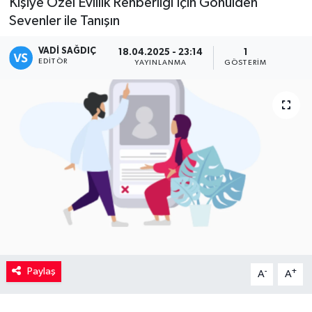
Kişiye Özel Evlilik Rehberliği İçin Gönülden
Sevenler ile Tanışın
Kadın
VADI SAĞDIÇ
18.04.2025 - 23:14
1
Magazin
EDITÖR
YAYINLANMA
GÖSTERIM
Yaşam
Paylaş
-
+
A
A