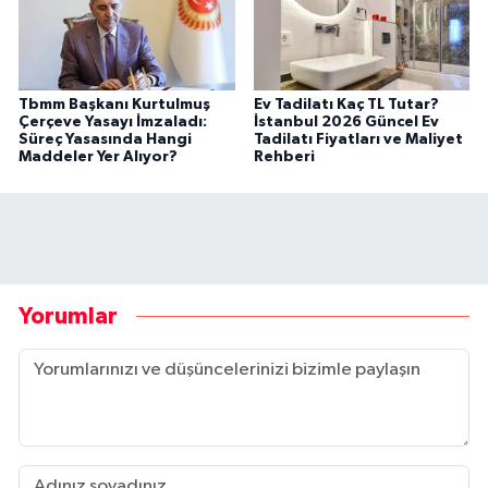
Tbmm Başkanı Kurtulmuş
Ev Tadilatı Kaç TL Tutar?
Çerçeve Yasayı İmzaladı:
İstanbul 2026 Güncel Ev
Süreç Yasasında Hangi
Tadilatı Fiyatları ve Maliyet
Maddeler Yer Alıyor?
Rehberi
Yorumlar