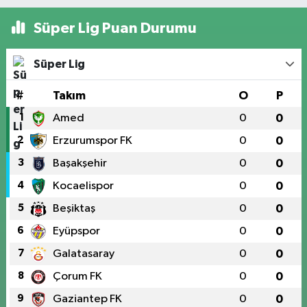
Süper Lig Puan Durumu
Süper Lig
#
Takım
O
P
1
Amed
0
0
2
Erzurumspor FK
0
0
3
Başakşehir
0
0
4
Kocaelispor
0
0
5
Beşiktaş
0
0
6
Eyüpspor
0
0
7
Galatasaray
0
0
8
Çorum FK
0
0
9
Gaziantep FK
0
0