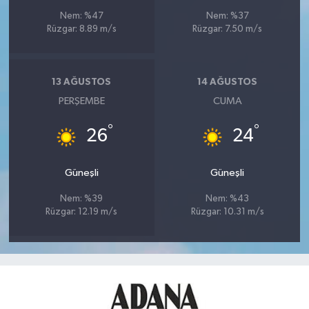
Nem: %47
Nem: %37
Rüzgar: 8.89 m/s
Rüzgar: 7.50 m/s
13 AĞUSTOS
14 AĞUSTOS
PERŞEMBE
CUMA
°
°
26
24
Güneşli
Güneşli
Nem: %39
Nem: %43
Rüzgar: 12.19 m/s
Rüzgar: 10.31 m/s