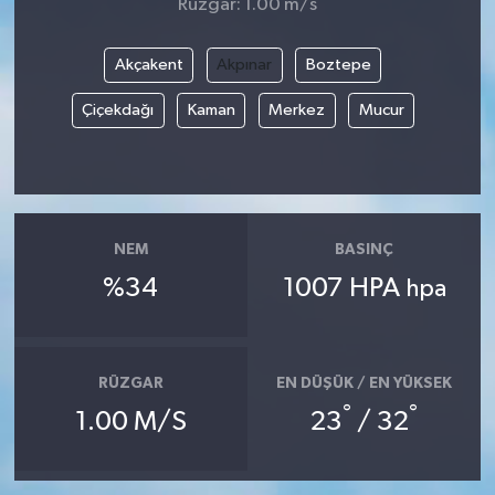
Rüzgar: 1.00 m/s
Akçakent
Akpınar
Boztepe
Çiçekdağı
Kaman
Merkez
Mucur
NEM
BASINÇ
%34
1007 HPA
hpa
RÜZGAR
EN DÜŞÜK / EN YÜKSEK
°
°
1.00 M/S
23
/ 32