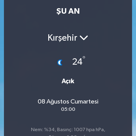
ŞU AN
Kadın
Magazin
Kırşehir
Yaşam
°
24
Açık
08 Ağustos Cumartesi
05:00
Nem: %34, Basınç: 1007 hpa hPa,