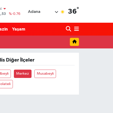
°
IN
36
Adana
,53
%-0.76
R
69
%0.17
azin
Yaşam
65
%0.01
N
7
%0.02
ALTIN
1
%1.44
lis Diğer İlçeler
0
%64
lbeyli
Merkez
Musabeyli
olateli