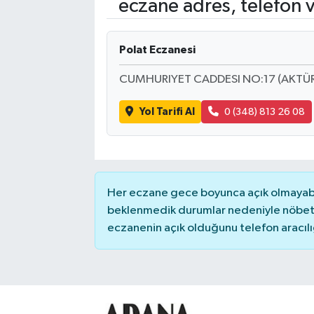
eczane adres, telefon 
Kadın
Polat Eczanesi
Magazin
CUMHURIYET CADDESI NO:17 (AKTÜRK
Yaşam
Yol Tarifi Al
0 (348) 813 26 08
Her eczane gece boyunca açık olmayabili
beklenmedik durumlar nedeniyle nöbete
eczanenin açık olduğunu telefon aracılığıy