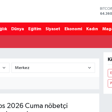
BITCO
64.360
DOLA
47,70
ğlık
Dünya
Eğitim
Siyaset
Ekonomi
Kadın
Mag
EURO
55,02
STERLİ
64,189
GRAM 
6574.8
Ki
BİST10
13.887
E
P
os 2026 Cuma nöbetçi